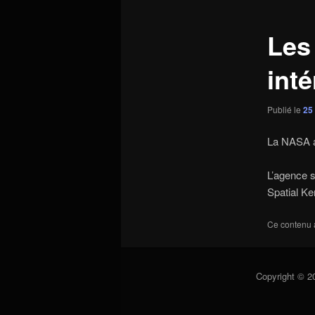
articles
Les
int
Publié le
25 
La NASA av
L’agence s
Spatial Ke
Ce contenu 
Copyright © 2