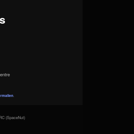
s
Centre
rmalien
.
ERC (SpaceNut)