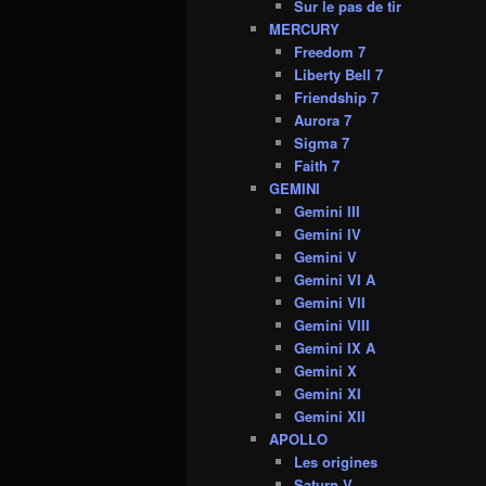
Sur le pas de tir
MERCURY
Freedom 7
Liberty Bell 7
Friendship 7
Aurora 7
Sigma 7
Faith 7
GEMINI
Gemini III
Gemini IV
Gemini V
Gemini VI A
Gemini VII
Gemini VIII
Gemini IX A
Gemini X
Gemini XI
Gemini XII
APOLLO
Les origines
Saturn V