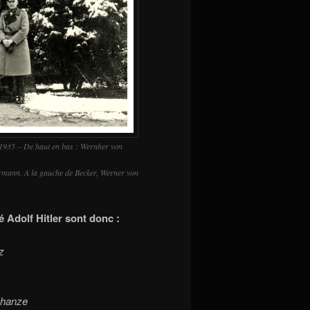
 1935 – De haut en bas : Wernher von
ormann. A la gauche de Becker, Werner von
 Adolf Hitler sont donc :
z
chanze