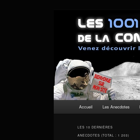
Aller
Aller
Un site pour découvrir les couli
au
au
contenu
contenu
Les anecdotes
principal
secondaire
Menu
Accueil
Les Anecdotes
principal
LES 10 DERNIÈRES
ANECDOTES (TOTAL : 1 203)