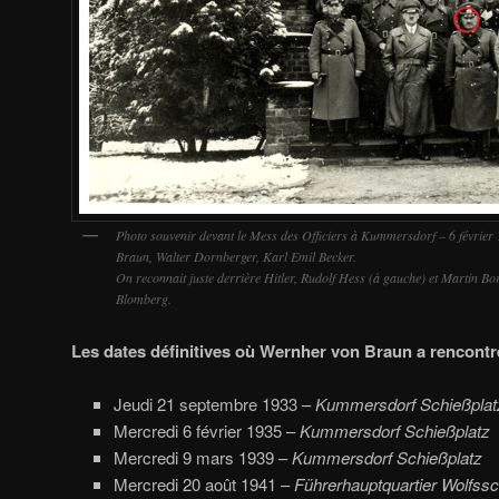
Photo souvenir devant le Mess des Officiers à Kummersdorf – 6 février
Braun, Walter Dornberger, Karl Emil Becker.
On reconnait juste derrière Hitler, Rudolf Hess (à gauche) et Martin B
Blomberg.
Les dates définitives où Wernher von Braun a rencontré
Jeudi 21 septembre 1933 –
Kummersdorf Schießplat
Mercredi 6 février 1935 –
Kummersdorf Schießplatz
Mercredi 9 mars 1939 –
Kummersdorf Schießplatz
Mercredi 20 août 1941 –
Führerhauptquartier Wolfss