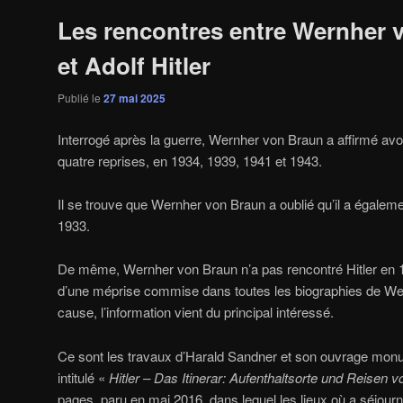
Les rencontres entre Wernher 
et Adolf Hitler
Publié le
27 mai 2025
Interrogé après la guerre, Wernher von Braun a affirmé avoi
quatre reprises, en 1934, 1939, 1941 et 1943.
Il se trouve que Wernher von Braun a oublié qu’il a égalemen
1933.
De même, Wernher von Braun n’a pas rencontré Hitler en 193
d’une méprise commise dans toutes les biographies de We
cause, l’information vient du principal intéressé.
Ce sont les travaux d’Harald Sandner et son ouvrage mon
intitulé «
Hitler – Das Itinerar: Aufenthaltsorte und Reisen 
pages, paru en mai 2016, dans lequel les lieux où a séjourn