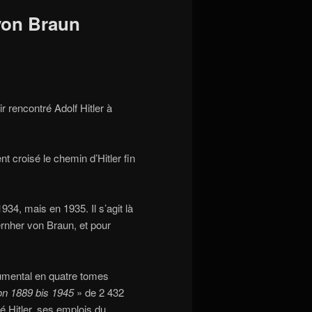
von Braun
r rencontré Adolf Hitler à
t croisé le chemin d’Hitler fin
4, mais en 1935. Il s’agit là
rnher von Braun, et pour
umental en quatre tomes
von 1889 bis 1945
» de 2 432
é Hitler, ses emplois du