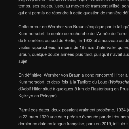
temps, ses trajets, jusqu’au moyen de transport utilisé, s
qui ont permis de répondre à cette question de manière défi
Cette erreur de Wernher von Braun s’explique par le fait qu’
Kummersdorf, le centre de recherche de l’Armée de Terre, 
de kilomètres au sud de Berlin, fin 1933 et à nouveau au 
visites rapprochées, à moins de 18 mois d’intervalle, qui e
Braun, quelque douze années plus tard, puisqu’il n’avait au
sujet.
En définitive, Wernher von Braun a donc rencontré Hitler à c
Kummersdorf, et deux fois à la Tanière du Loup (
Wolfssch
d’Adolf Hitler situé à quelques 8 km de Rastenburg en Pru
Kętrzyn en Pologne).
Parmi ces dates, deux posaient vraiment problème, 1934 (dé
le 23 mars 1939 une date précise évoquée par de très nom
dernier en date en langue française, paru en 2019, intitulé «