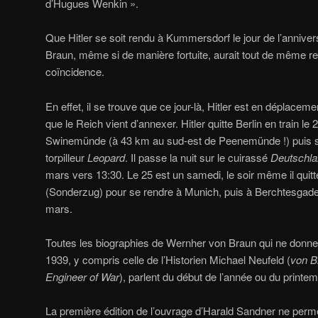
d’Hugues Wenkin ».
Que Hitler se soit rendu à Kummersdorf le jour de l’annive
Braun, même si de manière fortuite, aurait tout de même re
coïncidence.
En effet, il se trouve que ce jour-là, Hitler est en déplaceme
que le Reich vient d’annexer. Hitler quitte Berlin en train le
Swinemünde (à 43 km au sud-est de Peenemünde !) puis s
torpilleur
Leopard
. Il passe la nuit sur le cuirassé
Deutschl
mars vers 13:30. Le 25 est un samedi, le soir même il quitte
(Sonderzug) pour se rendre à Munich, puis à Berchtesgaden,
mars.
Toutes les biographies de Wernher von Braun qui ne donne
1939, y compris celle de l’Historien Michael Neufeld (
von B
Engineer of War
), parlent du début de l’année ou du print
La première édition de l’ouvrage d’Harald Sandner ne perm