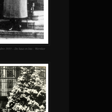
mbre 1933 – De haut en bas : Wernher