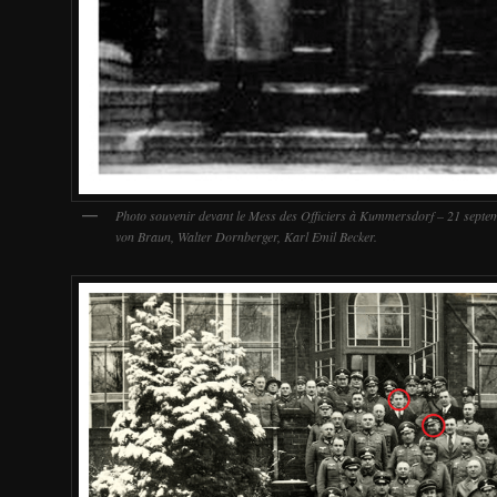
Photo souvenir devant le Mess des Officiers à Kummersdorf – 21 septe
von Braun, Walter Dornberger, Karl Emil Becker.