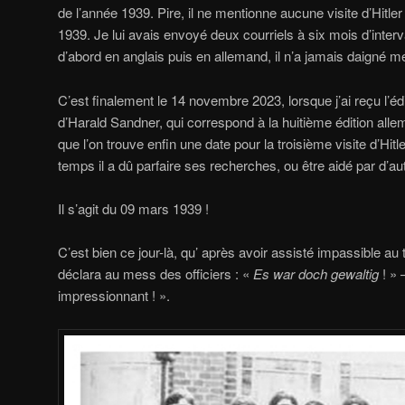
de l’année 1939. Pire, il ne mentionne aucune visite d’Hitl
1939. Je lui avais envoyé deux courriels à six mois d’interva
d’abord en anglais puis en allemand, il n’a jamais daigné m
C’est finalement le 14 novembre 2023, lorsque j’ai reçu l’éd
d’Harald Sandner, qui correspond à la huitième édition all
que l’on trouve enfin une date pour la troisième visite d’Hi
temps il a dû parfaire ses recherches, ou être aidé par d’aut
Il s’agit du 09 mars 1939 !
C’est bien ce jour-là, qu’ après avoir assisté impassible au 
déclara au mess des officiers : «
Es war doch gewaltig
! » 
impressionnant ! ».