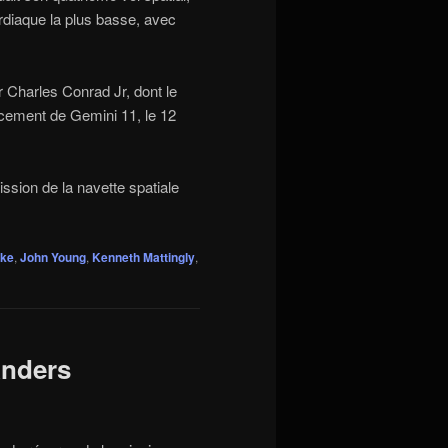
rdiaque la plus basse, avec
r Charles Conrad Jr, dont le
ancement de Gemini 11, le 12
ssion de la navette spatiale
uke
,
John Young
,
Kenneth Mattingly
,
Anders