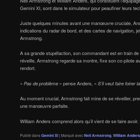
Neil Armstrong et William Anders, qui constituent l’équipag
Gemini XI, sont dans le simulateur pour peaufiner leurs t
Juste quelques minutes avant une manœuvre cruciale, Ande
indications du radar de bord, et des cartes de navigation, jet
Armstrong.
A sa grande stupéfaction, son commandant est en train de 
réveille, Armstrong regarde sa montre, fixe son co-pilote 
rendort.
«
Pas de problème
» pense Anders, «
S’il veut faire foirer 
Au moment crucial, Armstrong fait mine de se réveiller, p
une manœuvre parfaite.
William Anders comprend alors qu’il vient de se faire avoir. G
Publié dans
Gemini XI
|
Marqué avec
Neil Armstrong
,
William Anders