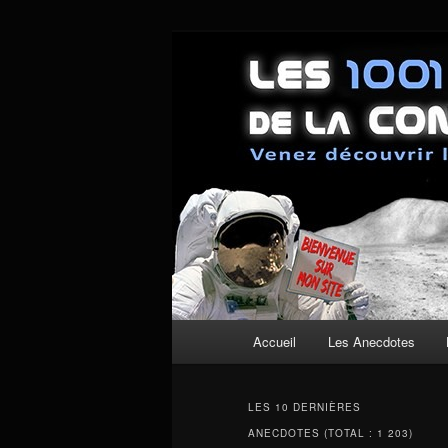
Aller
Aller
Un site pour découvrir les couli
au
au
contenu
contenu
Les anecdotes
principal
secondaire
Menu
Accueil
Les Anecdotes
principal
LES 10 DERNIÈRES
ANECDOTES (TOTAL : 1 203)