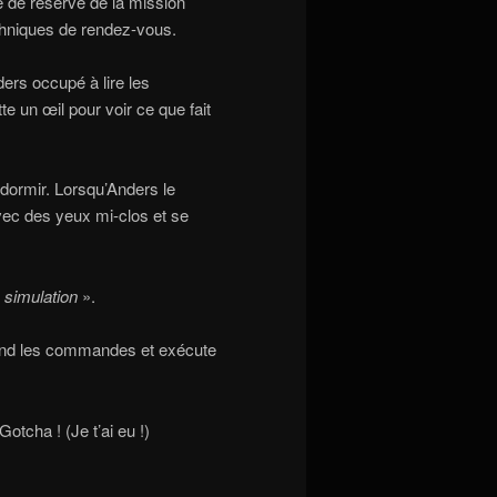
e de réserve de la mission
echniques de rendez-vous.
rs occupé à lire les
te un œil pour voir ce que fait
dormir. Lorsqu’Anders le
avec des yeux mi-clos et se
la simulation
».
rend les commandes et exécute
otcha ! (Je t’ai eu !)