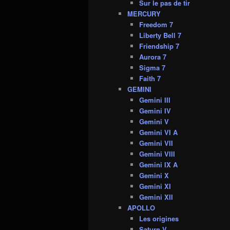
Sur le pas de tir
MERCURY
Freedom 7
Liberty Bell 7
Friendship 7
Aurora 7
Sigma 7
Faith 7
GEMINI
Gemini III
Gemini IV
Gemini V
Gemini VI A
Gemini VII
Gemini VIII
Gemini IX A
Gemini X
Gemini XI
Gemini XII
APOLLO
Les origines
Saturn V