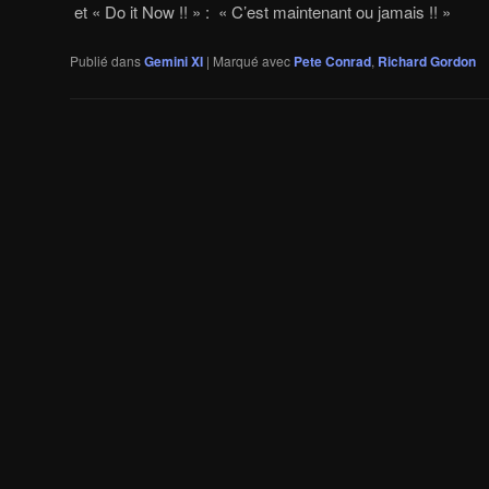
et « Do it Now !! » : « C’est maintenant ou jamais !! »
Publié dans
Gemini XI
|
Marqué avec
Pete Conrad
,
Richard Gordon
Navigation
des
articles