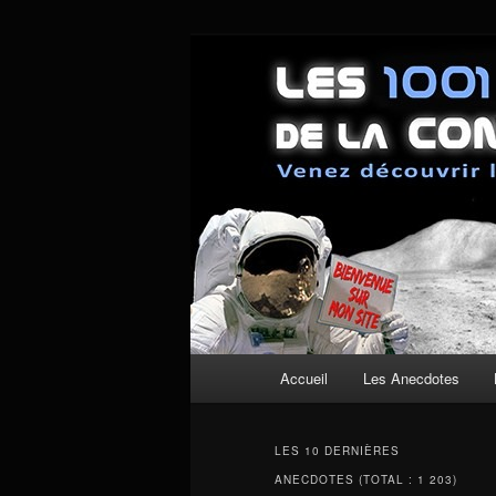
Aller
Aller
Un site pour découvrir les couli
au
au
contenu
contenu
Les anecdotes
principal
secondaire
Menu
Accueil
Les Anecdotes
principal
LES 10 DERNIÈRES
ANECDOTES (TOTAL : 1 203)