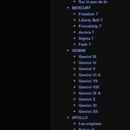
Sur le pas de tir
MERCURY
Freedom 7
Liberty Bell 7
Friendship 7
Aurora 7
Sigma 7
Faith 7
GEMINI
Gemini III
Gemini IV
Gemini V
Gemini VI A
Gemini VII
Gemini VIII
Gemini IX A
Gemini X
Gemini XI
Gemini XII
APOLLO
Les origines
Saturn V