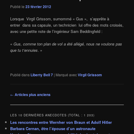
Publié le
23 février 2012
Lorsque Virgil Grissom, surnommé « Gus », s’apprête à
entrer dans sa capsule, un technicien lui offre des mots croisés,
avec une petite note de l’ingénieur Sam Beddingfeld :
«
Gus, comme ton plan de vol a été allégé, nous ne voulons pas
que tu t’ennuies
. »
Publié dans
Liberty Bell 7
|
Marqué avec
Virgil Grissom
Navigation
←
Articles plus anciens
des
articles
LES 10 DERNIÈRES ANECDOTES (TOTAL : 1 203)
Les rencontres entre Wernher von Braun et Adolf Hitler
Barbara Cernan, être l’épouse d’un astronaute