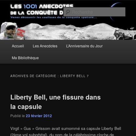
Aller
Aller
Un site pour découvrir les coulisses de la conquête spatiale
au
au
Rech
contenu
contenu
principal
secondaire
Les anecdotes de la Conquête de
l'Espace
Menu
Accueil
Les Anecdotes
L’Anniversaire du Jour
principal
Ma Bibliothèque
ARCHIVES DE CATÉGORIE :
LIBERTY BELL 7
Liberty Bell, une fissure dans
la capsule
Publié le
23 février 2012
Virgil « Gus » Grissom avait surnommé sa capsule Liberty Bell
(2ème vol suborbital), du nom de la célébrissime cloche de