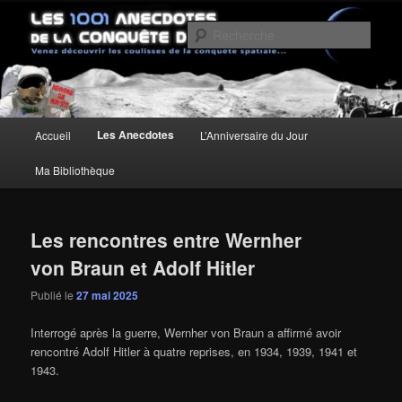
Aller
Aller
Un site pour découvrir les coulisses de la conquête spatiale
au
au
Rech
contenu
contenu
principal
secondaire
Les anecdotes de la Conquête de
l'Espace
Menu
Les Anecdotes
Accueil
L’Anniversaire du Jour
principal
Ma Bibliothèque
Les rencontres entre Wernher
von Braun et Adolf Hitler
Publié le
27 mai 2025
Interrogé après la guerre, Wernher von Braun a affirmé avoir
rencontré Adolf Hitler à quatre reprises, en 1934, 1939, 1941 et
1943.