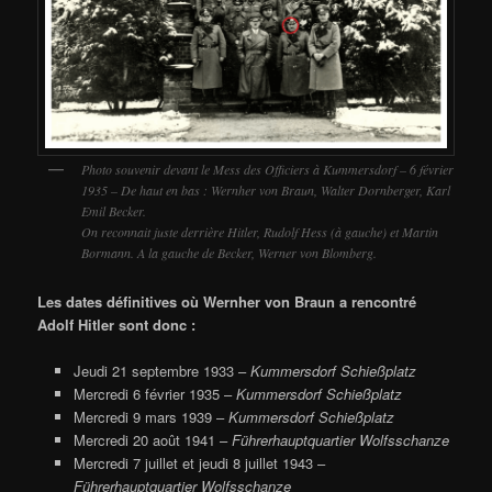
Photo souvenir devant le Mess des Officiers à Kummersdorf – 6 février
1935 – De haut en bas : Wernher von Braun, Walter Dornberger, Karl
Emil Becker.
On reconnait juste derrière Hitler, Rudolf Hess (à gauche) et Martin
Bormann. A la gauche de Becker, Werner von Blomberg.
Les dates définitives où Wernher von Braun a rencontré
Adolf Hitler sont donc :
Jeudi 21 septembre 1933 –
Kummersdorf Schießplatz
Mercredi 6 février 1935 –
Kummersdorf Schießplatz
Mercredi 9 mars 1939 –
Kummersdorf Schießplatz
Mercredi 20 août 1941 –
Führerhauptquartier Wolfsschanze
Mercredi 7 juillet et jeudi 8 juillet 1943 –
Führerhauptquartier Wolfsschanze