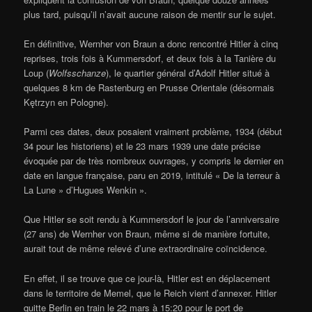
plus tard, puisqu’il n’avait aucune raison de mentir sur le sujet.
En définitive, Wernher von Braun a donc rencontré Hitler à cinq
reprises, trois fois à Kummersdorf, et deux fois à la Tanière du
Loup (
Wolfsschanze
), le quartier général d’Adolf Hitler situé à
quelques 8 km de Rastenburg en Prusse Orientale (désormais
Kętrzyn en Pologne).
Parmi ces dates, deux posaient vraiment problème, 1934 (début
34 pour les historiens) et le 23 mars 1939 une date précise
évoquée par de très nombreux ouvrages, y compris le dernier en
date en langue française, paru en 2019, intitulé « De la terreur à
La Lune » d’Hugues Wenkin ».
Que Hitler se soit rendu à Kummersdorf le jour de l’anniversaire
(27 ans) de Wernher von Braun, même si de manière fortuite,
aurait tout de même relevé d’une extraordinaire coïncidence.
En effet, il se trouve que ce jour-là, Hitler est en déplacement
dans le territoire de Memel, que le Reich vient d’annexer. Hitler
quitte Berlin en train le 22 mars à 15:20 pour le port de