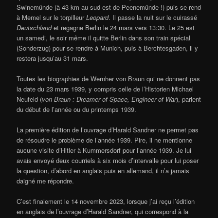
Swinemünde (à 43 km au sud-est de Peenemünde !) puis se rend
à Memel sur le torpilleur
Leopard
. Il passe la nuit sur le cuirassé
Deutschland
et regagne Berlin le 24 mars vers 13:30. Le 25 est
un samedi, le soir même il quitte Berlin dans son train spécial
(Sonderzug) pour se rendre à Munich, puis à Berchtesgaden, il y
restera jusqu’au 31 mars.
Toutes les biographies de Wernher von Braun qui ne donnent pas
la date du 23 mars 1939, y compris celle de l’Historien Michael
Neufeld (
von Braun : Dreamer of Space, Engineer of War
), parlent
du début de l’année ou du printemps 1939.
La première édition de l’ouvrage d’Harald Sandner ne permet pas
de résoudre le problème de l’année 1939. Pire, il ne mentionne
aucune visite d’Hitler à Kummersdorf pour l’année 1939. Je lui
avais envoyé deux courriels à six mois d’intervalle pour lui poser
la question, d’abord en anglais puis en allemand, il n’a jamais
daigné me répondre.
C’est finalement le 14 novembre 2023, lorsque j’ai reçu l’édition
en anglais de l’ouvrage d’Harald Sandner, qui correspond à la