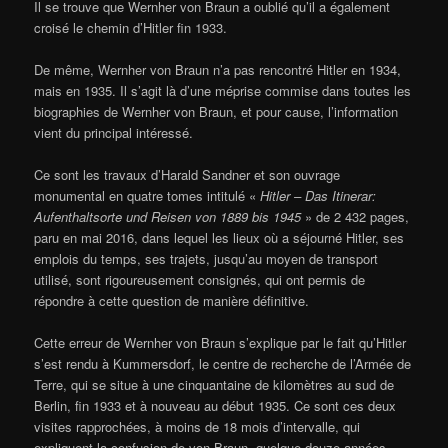
Il se trouve que Wernher von Braun a oublié qu’il a également
croisé le chemin d’Hitler fin 1933.
De même, Wernher von Braun n’a pas rencontré Hitler en 1934,
mais en 1935. Il s’agit là d’une méprise commise dans toutes les
biographies de Wernher von Braun, et pour cause, l’information
vient du principal intéressé.
Ce sont les travaux d’Harald Sandner et son ouvrage
monumental en quatre tomes intitulé «
Hitler – Das Itinerar:
Aufenthaltsorte und Reisen von 1889 bis 1945
» de 2 432 pages,
paru en mai 2016, dans lequel les lieux où a séjourné Hitler, ses
emplois du temps, ses trajets, jusqu’au moyen de transport
utilisé, sont rigoureusement consignés, qui ont permis de
répondre à cette question de manière définitive.
Cette erreur de Wernher von Braun s’explique par le fait qu’Hitler
s’est rendu à Kummersdorf, le centre de recherche de l’Armée de
Terre, qui se situe à une cinquantaine de kilomètres au sud de
Berlin, fin 1933 et à nouveau au début 1935. Ce sont ces deux
visites rapprochées, à moins de 18 mois d’intervalle, qui
expliquent la confusion de von Braun, quelque douze années