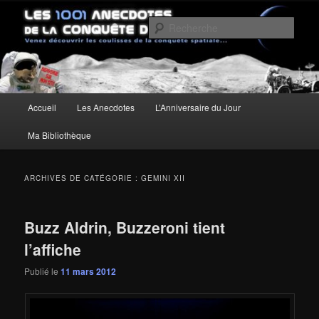
Aller
Aller
Un site pour découvrir les coulisses de la conquête spatiale
au
au
Rech
contenu
contenu
principal
secondaire
Les anecdotes de la Conquête de
l'Espace
Menu
Accueil
Les Anecdotes
L’Anniversaire du Jour
principal
Ma Bibliothèque
ARCHIVES DE CATÉGORIE :
GEMINI XII
Buzz Aldrin, Buzzeroni tient
l’affiche
Publié le
11 mars 2012