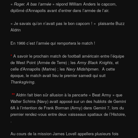
«
Roger. A bas l’armée
» répond William Anders le capcom,
diplômé d’Annapolis avant d’entrer dans l’armée de l’air.
« Je savais qu’on n’avait pas le bon capcom ! » plaisante Buzz
Aldrin
En 1966 c’est l’armée qui remportera le match !
*
A savoir le prochain match de football américain entre l’équipe
de West Point (Armée de Terre) ; les
Army Black Knights,
et
celle d’Annapolis (Marine) ; les
Navy Midshipmen
. A cette
époque, le match avait lieu le premier samedi qui suit
Thanksgiving
.
**
Aldrin fait bien sûr allusion à la pancarte « Beat Army » que
Walter Schirra (Navy) avait apposé sur un des hublots de Gemini
6A à l’intention de Frank Borman (Army) dans Gemini 7, lors du
premier rendez-vous entre deux vaisseaux spatiaux de l’Histoire,
.
Au cours de la mission James Lovell appellera plusieurs fois