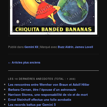
Publié dans
Gemini XII
|
Marqué avec
Buzz Aldrin
,
James Lovell
Navigation
←
Articles plus anciens
des
articles
LES 10 DERNIÈRES ANECDOTES (TOTAL : 1 203)
Les rencontres entre Wernher von Braun et Adolf Hitler
Barbara Cernan, être l’épouse d’un astronaute
Harrison Storms, une responsabilité de vie et de mort
Ernst Steinhoff effectue une folle acrobatie
Les records battus par Gemini 5