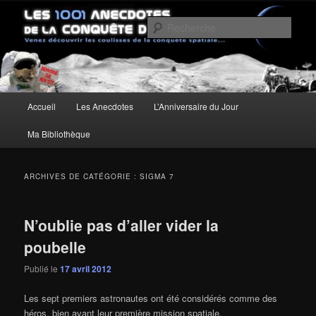
Aller
Aller
Un site pour découvrir les coulisses de la conquête spatiale
au
au
Rech
contenu
contenu
principal
secondaire
Les anecdotes de la Conquête de
l'Espace
Menu
Accueil
Les Anecdotes
L’Anniversaire du Jour
principal
Ma Bibliothèque
ARCHIVES DE CATÉGORIE :
SIGMA 7
N’oublie pas d’aller vider la
poubelle
Publié le
17 avril 2012
Les sept premiers astronautes ont été considérés comme des
héros, bien avant leur première mission spatiale.