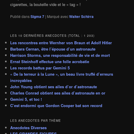
cigarettes, la bouteille vide et le « tag » !
Publié dans
Sigma 7
|
Marqué avec
Walter Schirra
LES 10 DERNIÈRES ANECDOTES (TOTAL : 1 203)
Les rencontres entre Wernher von Braun et Adolf Hitler
Barbara Cernan, être l’épouse d’un astronaute
Harrison Storms, une responsabilité de vie et de mort
Ernst Steinhoff effectue une folle acrobatie
Les records battus par Gemini 5
« De la terreur à la Lune », un beau livre truffé d’erreurs
incroyables
John Young obtient ses ailes d’or d’astronaute
Charles Conrad obtient ses ailes d’astronaute en or
Gemini 5, et toc !
C’est endormi que Gordon Cooper bat son record
LES ANECDOTES PAR THÈME
Anecdotes Diverses
LES GRANDES FIGURES