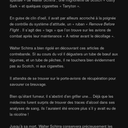
Sark » et quelques cigarettes « Tarryton ».
En guise de clin d’oeil, il avait par ailleurs accroché à la poignée
de contrôle du système d’attitude, un « ruban »
Remove Before
Flight
. Il s’agit des « tags » que l’on trouve sur les avions de
combat après leur maintenance « A retirer avant le décollage ».
Walter Schirra a bien rigolé en découvrant ces articles de
contrebande. Si au cours du vol il dégustera un tube de bœuf aux
légumes, et un tube de pêches, il ne touchera bien évidemment
pas au Scotch, ni aux cigarettes.
Il attendra de se trouver sur le porte-avions de récupération pour
savourer ce breuvage.
Bien qu’étant fumeur, il s’abstint d’en griller une… Déjà que les
médecins furent surpris de trouver des traces d’alcool dans ses
analyses de sang, ils l’auraient été encore plus s’il y avait eu de
la nicotine !
Jusqu’à sa mort, Walter Schirra conservera précieusement les