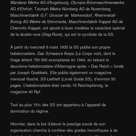
Wanderer Werke AG
d’Augsbourg,
Olympia Büromaschinenwerke
AG
d‘Ehrfurt, T
riumph Werke Nürnberg AG
de Nuremberg,
Maschinenfabrik G.F. Grosser
de Markersdorf
, Rheinmetall-
Borsig AG Werke de
Sömmerda
, Maschinenfabrik Kappel AG de
Chemnitz-Kappel
,
ont ajouté à leurs modèles le caractère spécial
de la double rune (
Sieg-Rune
), qui est le symbole de la SS.
A partir du mercredi 6 mars 1935 la SS publie son propre
hebdomadaire,
Das Schwarze Korps
(Le Corps noir), dont le
tirage atteint 750 000 exemplaires en 1944, en faisant le
deuxième hebdomadaire d’Allemagne après « Das Reich » fondé
par Joseph Goebbels. Elle publie également un magazine
mensuel illustré,
SS-Leitheft
(Livret Guide SS), d’environ 50
pages. L’hebdomadaire était vendu 15 Reichspfennig, le
magazine 40 Rpf.
Tout au plus 15% des SS ont appartenu à l’appareil de
domination du régime.
Himmler, dans le but d’élever le prestige social de son
organisation chercha à conférer des grades honorifiques à de