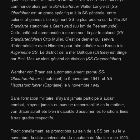
commandé alors par le
SS-Oberführer
Walter Langleist (
SS-
Oberführer
est un grade spécifique à la SS générale, entre
colonel et général). Le régiment SS le plus proche est la 74e
SS-
Standarte
stationnée à Greifswald (30 km de Peenemünde).
Cette unité est commandée à ce moment-là par le colonel (
SS-
Standartenführer
) Otto Müller. C’est ce dernier qui servira
d’intermédiaire avec Himmler pour faire adhérer von Braun à la
Allgemeine SS
. Le district de la mer Baltique (
Ostsee
) est dirigé
par Emil Mazuw alors général de division (
SS-Gruppenführer
).
Wernher von Braun est automatiquement promu
SS-
Obersturmführer
(Lieutenant) le 9 novembre 1941, et
SS-
Hauptsturmführer
(Capitaine) le 9 novembre 1942.
Sans formation militaire, n’ayant jamais participé à aucun
combat, n’ayant jamais eu aucune responsabilité en la matière,
von Braun aurait été bien incapable d’assumer les fonctions liées
à ses grades respectifs.
Traditionnellement les promotions au sein de la SS ont lieu le 9
novembre, la date anniversaire du « putsch de Munich » en 1923.