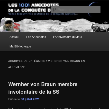
Aller
Aller
Un site pour découvrir les coulisses de la conquête spatiale
au
au
Rech
contenu
contenu
principal
secondaire
Les anecdotes de la Conquête de
l'Espace
Menu
Accueil
Les Anecdotes
L’Anniversaire du Jour
principal
Ma Bibliothèque
ARCHIVES DE CATÉGORIE :
WERNHER VON BRAUN EN
ALLEMAGNE
Wernher von Braun membre
involontaire de la SS
Publié le
30 juillet 2021