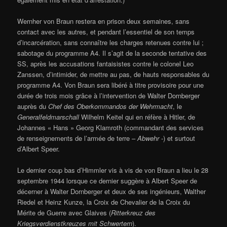
Wernher von Braun restera en prison deux semaines, sans
contact avec les autres, et pendant l’essentiel de son temps
d’incarcération, sans connaître les charges retenues contre lui ;
sabotage du programme A4. Il s’agit de la seconde tentative des
SS, après les accusations fantaisistes contre le colonel Leo
Zanssen, d’intimider, de mettre au pas, de hauts responsables du
programme A4. Von Braun sera libéré à titre provisoire pour une
durée de trois mois grâce à l’intervention de Walter Dornberger
auprès du
Chef des Oberkommandos der Wehrmacht
, le
Generalfeldmarschall
Wilhelm Keitel qui en réfère à Hitler, de
Johannes « Hans » Georg Klamroth (commandant des services
de renseignements de l’armée de terre –
Abwehr
-) et surtout
d’Albert Speer.
Le dernier coup bas d’Himmler vis à vis de von Braun a lieu le 28
septembre 1944 lorsque ce dernier suggère à Albert Speer de
décerner à Walter Dornberger et deux de ses ingénieurs, Walther
Riedel et Heinz Kunze, la Croix de Chevalier de la Croix du
Mérite de Guerre avec Glaives (
Ritterkreuz des
Kriegsverdienstkreuzes mit Schwertern
).