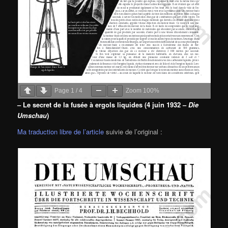
Page
1
/
4
Zoom
100%
– Le secret de la fusée à ergols liquides (4 juin 1932 –
Die
Umschau
)
Ma traduction libre de l’article
suivie de l’original :