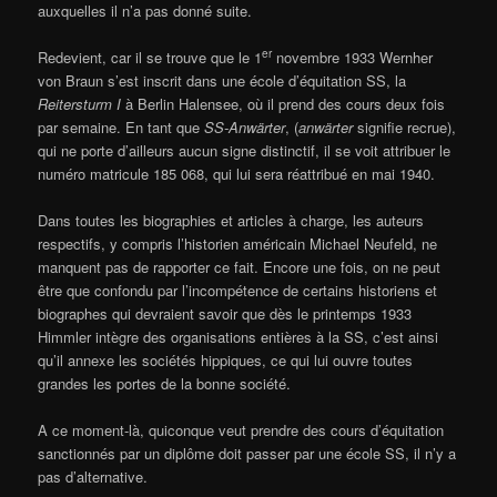
auxquelles il n’a pas donné suite.
er
Redevient, car il se trouve que le 1
novembre 1933 Wernher
von Braun s’est inscrit dans une école d’équitation SS, la
Reitersturm I
à Berlin Halensee, où il prend des cours deux fois
par semaine. En tant que
SS-Anwärter
, (
anwärter
signifie recrue),
qui ne porte d’ailleurs aucun signe distinctif, il se voit attribuer le
numéro matricule 185 068, qui lui sera réattribué en mai 1940.
Dans toutes les biographies et articles à charge, les auteurs
respectifs, y compris l’historien américain Michael Neufeld, ne
manquent pas de rapporter ce fait. Encore une fois, on ne peut
être que confondu par l’incompétence de certains historiens et
biographes qui devraient savoir que dès le printemps 1933
Himmler intègre des organisations entières à la SS, c’est ainsi
qu’il annexe les sociétés hippiques, ce qui lui ouvre toutes
grandes les portes de la bonne société.
A ce moment-là, quiconque veut prendre des cours d’équitation
sanctionnés par un diplôme doit passer par une école SS, il n’y a
pas d’alternative.