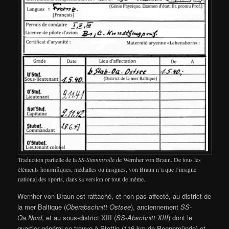
Traduction partielle de la
SS-Stammroll
e de Wernher von Braun. De tous les
éléments honorifiques, médailles ou insignes, von Braun n’a que l’insigne
national des sports, dans sa version or tout de même.
Wernher von Braun est rattaché, et non pas affecté, au district de
la mer Baltique (
Oberabschnitt Ostsee
), anciennement
SS-
Oa.Nord
, et au sous-district XIII (
SS-Abschnitt XIII
) dont le
quartier général se trouve à Stettin (116 km de Peenemünde) et