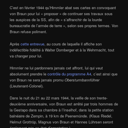
C’est en février 1944 qu’Himmler abat ses cartes en convoquant
von Braun pour lui « proposer » de continuer ses travaux sous
les auspices de la SS, afin de « s’affranchir de la lourde
bureaucratie de l’armée de terre », selon ses propres termes. Von
Braun refuse poliment.
Après
cette entrevue
, au cours de laquelle il affiche son
indéfectible fidélité à Walter Dornberger et à la Wehrmacht, tout
va changer pour lui.
Himmler ne lui pardonnera jamais cet affront, lui qui veut
absolument prendre le
contrôle du programme A4
, c’est ainsi que
von Braun ne sera jamais promu
Obersturmbannführer
(Lieutenant-Colonel).
Dans le nuit du 21 au 22 mars 1944, la veille de son trente-
deuxième anniversaire, von Braun est arrêté par trois hommes de
la Gestapo dans sa chambre à l’Inselhof, dans la petite station
balnéaire de Zempin, à 19 km de Peenemünde. (Klaus Riedel,
Helmut Grottrüp, Magnus von Braun et Hannes Lührsen seront
également mis en état d’arrestation.)