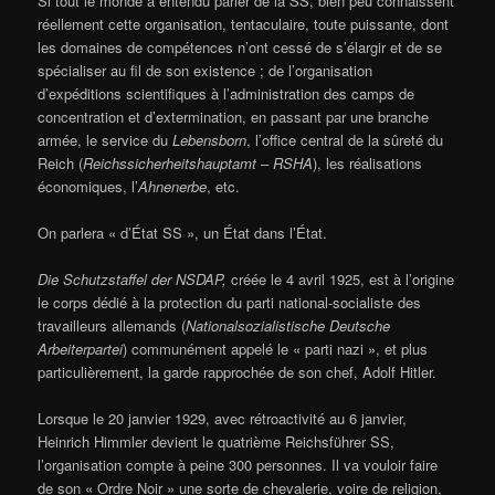
Si tout le monde a entendu parler de la SS, bien peu connaissent
réellement cette organisation, tentaculaire, toute puissante, dont
les domaines de compétences n’ont cessé de s’élargir et de se
spécialiser au fil de son existence ; de l’organisation
d’expéditions scientifiques à l’administration des camps de
concentration et d’extermination, en passant par une branche
armée, le service du
Lebensborn
, l’office central de la sûreté du
Reich (
Reichssicherheitshauptamt – RSHA
), les réalisations
économiques, l’
Ahnenerbe
, etc.
On parlera « d’État SS », un État dans l’État.
Die Schutzstaffel der NSDAP,
créée le 4 avril 1925, est à l’origine
le corps dédié à la protection du parti national-socialiste des
travailleurs allemands (
Nationalsozialistische Deutsche
Arbeiterpartei
) communément appelé le « parti nazi », et plus
particulièrement, la garde rapprochée de son chef, Adolf Hitler.
Lorsque le 20 janvier 1929, avec rétroactivité au 6 janvier,
Heinrich Himmler devient le quatrième Reichsführer SS,
l’organisation compte à peine 300 personnes. Il va vouloir faire
de son « Ordre Noir » une sorte de chevalerie, voire de religion,