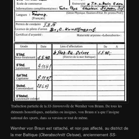
Traduction partielle de la
SS-Stammroll
e de Wernher von Braun. De tous les
éléments honorifiques, médailles ou insignes, von Braun n’a que l’insigne
national des sports, dans sa version or tout de même.
Wernher von Braun est rattaché, et non pas affecté, au district de
la mer Baltique (
Oberabschnitt Ostsee
), anciennement
SS-