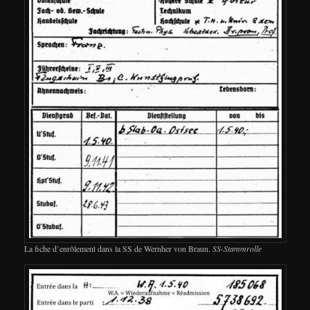
La fiche d’enrôlement dans la SS de Wernher von Braun.
SS-Stammrolle