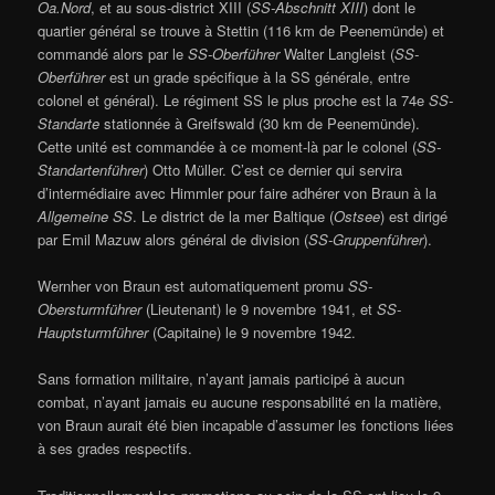
Oa.Nord
, et au sous-district XIII (
SS-Abschnitt XIII
) dont le
quartier général se trouve à Stettin (116 km de Peenemünde) et
commandé alors par le
SS-Oberführer
Walter Langleist (
SS-
Oberführer
est un grade spécifique à la SS générale, entre
colonel et général). Le régiment SS le plus proche est la 74e
SS-
Standarte
stationnée à Greifswald (30 km de Peenemünde).
Cette unité est commandée à ce moment-là par le colonel (
SS-
Standartenführer
) Otto Müller. C’est ce dernier qui servira
d’intermédiaire avec Himmler pour faire adhérer von Braun à la
Allgemeine SS
. Le district de la mer Baltique (
Ostsee
) est dirigé
par Emil Mazuw alors général de division (
SS-Gruppenführer
).
Wernher von Braun est automatiquement promu
SS-
Obersturmführer
(Lieutenant) le 9 novembre 1941, et
SS-
Hauptsturmführer
(Capitaine) le 9 novembre 1942.
Sans formation militaire, n’ayant jamais participé à aucun
combat, n’ayant jamais eu aucune responsabilité en la matière,
von Braun aurait été bien incapable d’assumer les fonctions liées
à ses grades respectifs.