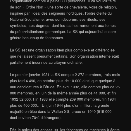
l’organisation compte à peine 300 personnes. Il va vouloir faire
de son « Ordre Noir » une sorte de chevalerie, voire de religion,
inspirée par l’idéal des seigneurs nordiques, l’ordre d’élite du
National-Socialisme, avec son décorum, ses rituels, ses
symboles, ses dogmes, dont les racines remontent aux temps
du pré-christianisme germanique. La SS qui aujourd’hui encore
génère beaucoup de fantasmes.
La SS est une organisation bien plus complexe et différenciée
que ne laissent présumer certains. Son organisation interne était
parfaitement inconnue au citoyen ordinaire.
Le premier janvier 1931 la SS compte 2 272 membres, trois mois
plus tard 4 490, en octobre plus de 10 000 ainsi que quelque 3
000 candidatures à l’étude. En avril 1932, elle compte plus de 25
000 membres, en juin de la même année plus de 41 000, et fin
1932 52 000. Fin 1933 elle compte 209 000 membres, fin 1934
plus de 400 000… En juin 1944 plus d’un million, la grande
majorité enrôlée dans la Waffen-SS, créée en 1940 (915 000,
dont environ 70% d’étrangers).
Dès le milieu des années 30, les fabricants de machines à écrire