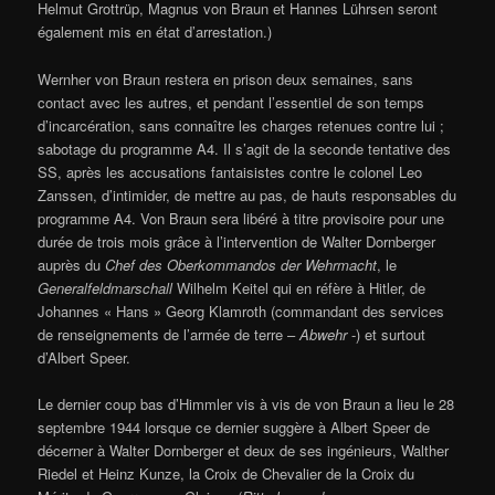
Helmut Grottrüp, Magnus von Braun et Hannes Lührsen seront
également mis en état d’arrestation.)
Wernher von Braun restera en prison deux semaines, sans
contact avec les autres, et pendant l’essentiel de son temps
d’incarcération, sans connaître les charges retenues contre lui ;
sabotage du programme A4. Il s’agit de la seconde tentative des
SS, après les accusations fantaisistes contre le colonel Leo
Zanssen, d’intimider, de mettre au pas, de hauts responsables du
programme A4. Von Braun sera libéré à titre provisoire pour une
durée de trois mois grâce à l’intervention de Walter Dornberger
auprès du
Chef des Oberkommandos der Wehrmacht
, le
Generalfeldmarschall
Wilhelm Keitel qui en réfère à Hitler, de
Johannes « Hans » Georg Klamroth (commandant des services
de renseignements de l’armée de terre –
Abwehr
-) et surtout
d’Albert Speer.
Le dernier coup bas d’Himmler vis à vis de von Braun a lieu le 28
septembre 1944 lorsque ce dernier suggère à Albert Speer de
décerner à Walter Dornberger et deux de ses ingénieurs, Walther
Riedel et Heinz Kunze, la Croix de Chevalier de la Croix du