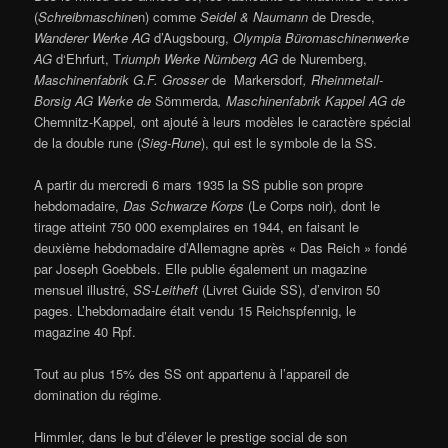
(
Schreibmaschine
n) comme
Seidel & Naumann
de Dresde,
Wanderer Werke AG
d’Augsbourg,
Olympia Büromaschinenwerke
AG
d‘Ehrfurt, T
riumph Werke Nürnberg AG
de Nuremberg,
Maschinenfabrik G.F. Grosser
de Markersdorf
, Rheinmetall-
Borsig AG Werke de
Sömmerda
, Maschinenfabrik Kappel AG de
Chemnitz-Kappel
,
ont ajouté à leurs modèles le caractère spécial
de la double rune (
Sieg-Rune
), qui est le symbole de la SS.
A partir du mercredi 6 mars 1935 la SS publie son propre
hebdomadaire,
Das Schwarze Korps
(Le Corps noir), dont le
tirage atteint 750 000 exemplaires en 1944, en faisant le
deuxième hebdomadaire d’Allemagne après « Das Reich » fondé
par Joseph Goebbels. Elle publie également un magazine
mensuel illustré,
SS-Leitheft
(Livret Guide SS), d’environ 50
pages. L’hebdomadaire était vendu 15 Reichspfennig, le
magazine 40 Rpf.
Tout au plus 15% des SS ont appartenu à l’appareil de
domination du régime.
Himmler, dans le but d’élever le prestige social de son