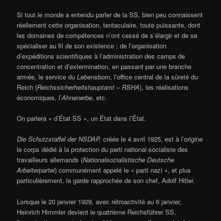
Si tout le monde a entendu parler de la SS, bien peu connaissent
réellement cette organisation, tentaculaire, toute puissante, dont
les domaines de compétences n’ont cessé de s’élargir et de se
spécialiser au fil de son existence ; de l’organisation
d’expéditions scientifiques à l’administration des camps de
concentration et d’extermination, en passant par une branche
armée, le service du
Lebensborn
, l’office central de la sûreté du
Reich (
Reichssicherheitshauptamt – RSHA
), les réalisations
économiques, l’
Ahnenerbe
, etc.
On parlera « d’État SS », un État dans l’État.
Die Schutzstaffel der NSDAP,
créée le 4 avril 1925, est à l’origine
le corps dédié à la protection du parti national-socialiste des
travailleurs allemands (
Nationalsozialistische Deutsche
Arbeiterpartei
) communément appelé le « parti nazi », et plus
particulièrement, la garde rapprochée de son chef, Adolf Hitler.
Lorsque le 20 janvier 1929, avec rétroactivité au 6 janvier,
Heinrich Himmler devient le quatrième Reichsführer SS,