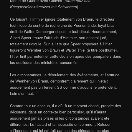
Mérite de Guerre avec Glaives (
Ritterkreuz des
Kriegsverdienstkreuzes mit Schwertern
).
Ce faisant, Himmler ignore totalement von Braun, le directeur
technique du centre de recherche de Peenemünde, loyal bras
droit de Walter Dornberger depuis le tout début. Heureusement,
Albert Speer trouve l’attitude d’Himmler, son ennemi juré,
totalement ridicule. Sur la liste que Speer proposera à Hitler
figureront Wernher von Braun et Walter Thiel (à titre posthume).
Hitler finit par entériner cette décision après des pourparlers dans
les coulisses des ministères concernés.
Les circonstances, le déroulement des événements, et l’attitude
de Wernher von Braun, démontrent clairement qu’il n’était
assurément pas un fervent SS comme d’aucuns le prétendent.
Loin s’en faut.
Comme tout un chacun, il a dû, à un moment donné, prendre des
décisions, dans un contexte bien particulier, qu’il n’aurait
assurément jamais prises si les circonstances avaient été
différentes. Le hasard et la nécessité en somme… Refuser
« l’honneur » qui lui est fait par l’un des dirigeants les plus