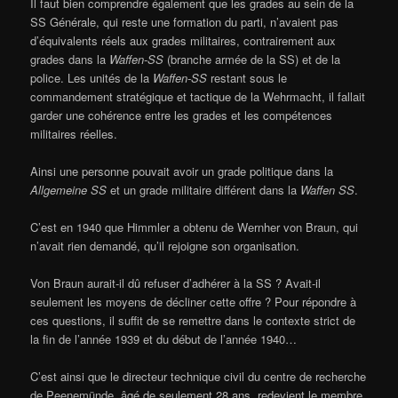
Il faut bien comprendre également que les grades au sein de la
SS Générale, qui reste une formation du parti, n’avaient pas
d’équivalents réels aux grades militaires, contrairement aux
grades dans la
Waffen-SS
(branche armée de la SS) et de la
police. Les unités de la
Waffen-SS
restant sous le
commandement stratégique et tactique de la Wehrmacht, il fallait
garder une cohérence entre les grades et les compétences
militaires réelles.
Ainsi une personne pouvait avoir un grade politique dans la
Allgemeine SS
et un grade militaire différent dans la
Waffen SS
.
C’est en 1940 que Himmler a obtenu de Wernher von Braun, qui
n’avait rien demandé, qu’il rejoigne son organisation.
Von Braun aurait-il dû refuser d’adhérer à la SS ? Avait-il
seulement les moyens de décliner cette offre ? Pour répondre à
ces questions, il suffit de se remettre dans le contexte strict de
la fin de l’année 1939 et du début de l’année 1940…
C’est ainsi que le directeur technique civil du centre de recherche
de Peenemünde, âgé de seulement 28 ans, redevient le membre