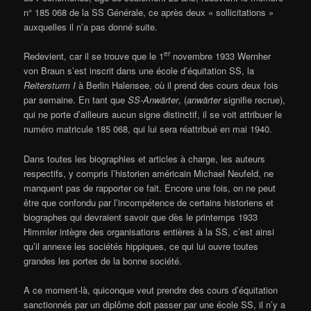
n° 185 068 de la SS Générale, ce après deux « sollicitations »
auxquelles il n’a pas donné suite.
er
Redevient, car il se trouve que le 1
novembre 1933 Wernher
von Braun s’est inscrit dans une école d’équitation SS, la
Reitersturm I
à Berlin Halensee, où il prend des cours deux fois
par semaine. En tant que
SS-Anwärter
, (
anwärter
signifie recrue),
qui ne porte d’ailleurs aucun signe distinctif, il se voit attribuer le
numéro matricule 185 068, qui lui sera réattribué en mai 1940.
Dans toutes les biographies et articles à charge, les auteurs
respectifs, y compris l’historien américain Michael Neufeld, ne
manquent pas de rapporter ce fait. Encore une fois, on ne peut
être que confondu par l’incompétence de certains historiens et
biographes qui devraient savoir que dès le printemps 1933
Himmler intègre des organisations entières à la SS, c’est ainsi
qu’il annexe les sociétés hippiques, ce qui lui ouvre toutes
grandes les portes de la bonne société.
A ce moment-là, quiconque veut prendre des cours d’équitation
sanctionnés par un diplôme doit passer par une école SS, il n’y a