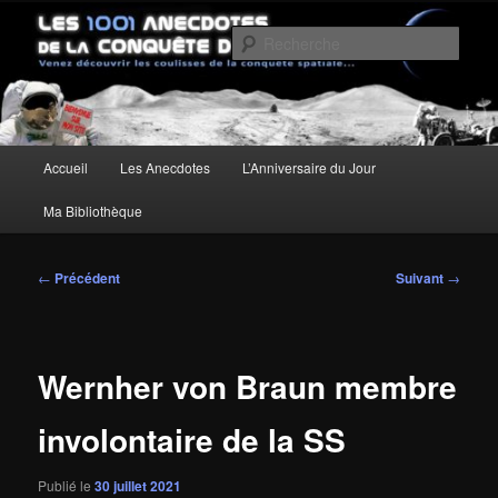
Aller
Un site pour découvrir les coulisses de la conquête spatiale
au
Rech
contenu
principal
Les anecdotes de la Conquête de
l'Espace
Menu
Accueil
Les Anecdotes
L’Anniversaire du Jour
principal
Ma Bibliothèque
Navigation
←
Précédent
Suivant
→
des
articles
Wernher von Braun membre
involontaire de la SS
Publié le
30 juillet 2021