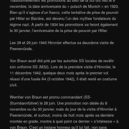
Traditionnellement les promotions au sein de la SS ont lieu le 9
novembre, la date anniversaire du « putsch de Munich » en 1923.
Bien qu’il s’agisse d’un fiasco, cette tentative de prise de pouvoir
par Hitler en Bavière, est devenu l’un des mythes fondateurs du
régime nazi. A partir de 1934 les promotions se feront également
le 30 janvier, l’anniversaire de la prise de pouvoir par Hitler.
Les 28 et 29 juin 1943 Himmler effectue sa deuxième visite de
Peenemünde.
Von Braun avait été prié par les autorités SS locales de revêtir
son uniforme SS (M32). Lors de la première visite d’Himmler, le
11 décembre 1942, quelque deux mois après le premier vol
réussi d’une fusée A4 (3 octobre 1942), il était resté en costume
civil.
Wernher von Braun est promu commandant (
SS-
Sturmbannführe
r) le 28 juin. Une promotion non datée du 9
novembre ou du 30 janvier, mais du jour de la visite d’Himmler à
Peenemünde, et surtout, moins de huit mois après sa dernière
montée en grade, montre à quel point ce dernier « s’intéresse » à
von Braun. C’est un insigne honneur qu’il lui fait, non sans