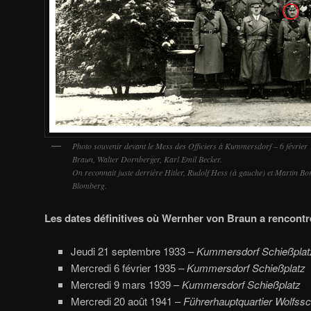
Photo souvenir devant le Mess des Officiers à Kummersdorf – 6 février
Braun, Walter Dornberger, Karl Emil Becker.
On reconnait juste derrière Hitler, Rudolf Hess (à gauche) et Martin B
Blomberg.
Les dates définitives où Wernher von Braun a rencontré
Jeudi 21 septembre 1933 –
Kummersdorf Schießplat
Mercredi 6 février 1935 –
Kummersdorf Schießplatz
Mercredi 9 mars 1939 –
Kummersdorf Schießplatz
Mercredi 20 août 1941 –
Führerhauptquartier Wolfss