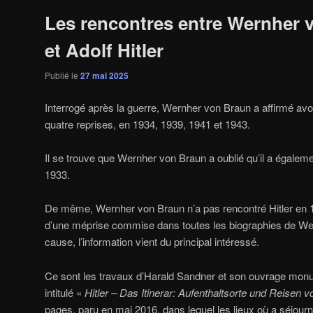
Les rencontres entre Wernher 
et Adolf Hitler
Publié le
27 mai 2025
Interrogé après la guerre, Wernher von Braun a affirmé avoi
quatre reprises, en 1934, 1939, 1941 et 1943.
Il se trouve que Wernher von Braun a oublié qu’il a égalemen
1933.
De même, Wernher von Braun n’a pas rencontré Hitler en 193
d’une méprise commise dans toutes les biographies de We
cause, l’information vient du principal intéressé.
Ce sont les travaux d’Harald Sandner et son ouvrage mon
intitulé «
Hitler – Das Itinerar: Aufenthaltsorte und Reisen 
pages, paru en mai 2016, dans lequel les lieux où a séjourn