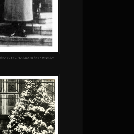
mbre 1933 – De haut en bas : Wernher