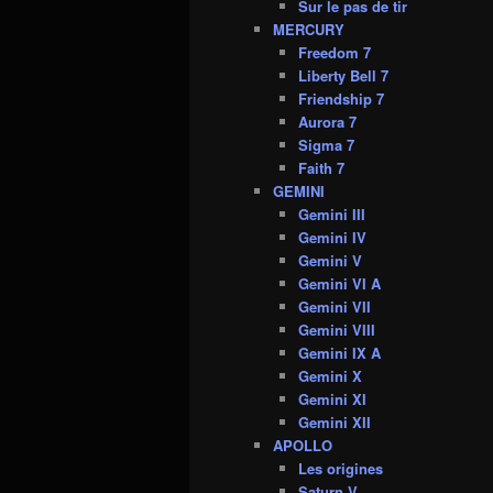
Sur le pas de tir
MERCURY
Freedom 7
Liberty Bell 7
Friendship 7
Aurora 7
Sigma 7
Faith 7
GEMINI
Gemini III
Gemini IV
Gemini V
Gemini VI A
Gemini VII
Gemini VIII
Gemini IX A
Gemini X
Gemini XI
Gemini XII
APOLLO
Les origines
Saturn V