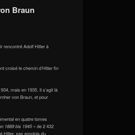
von Braun
r rencontré Adolf Hitler à
t croisé le chemin d’Hitler fin
4, mais en 1935. Il s’agit là
rnher von Braun, et pour
umental en quatre tomes
von 1889 bis 1945
» de 2 432
é Hitler, ses emplois du