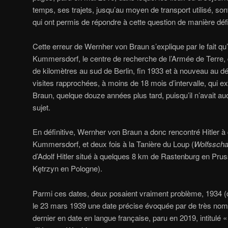
temps, ses trajets, jusqu’au moyen de transport utilisé, s
qui ont permis de répondre à cette question de manière défi
Cette erreur de Wernher von Braun s’explique par le fait qu’
Kummersdorf, le centre de recherche de l’Armée de Terre, 
de kilomètres au sud de Berlin, fin 1933 et à nouveau au 
visites rapprochées, à moins de 18 mois d’intervalle, qui e
Braun, quelque douze années plus tard, puisqu’il n’avait au
sujet.
En définitive, Wernher von Braun a donc rencontré Hitler à c
Kummersdorf, et deux fois à la Tanière du Loup (
Wolfssch
d’Adolf Hitler situé à quelques 8 km de Rastenburg en Pru
Kętrzyn en Pologne).
Parmi ces dates, deux posaient vraiment problème, 1934 (dé
le 23 mars 1939 une date précise évoquée par de très nom
dernier en date en langue française, paru en 2019, intitulé «