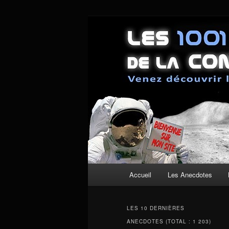
Aller
Aller
Un site pour découvrir les couli
au
au
contenu
contenu
Les anecdotes
principal
secondaire
Menu
Accueil
Les Anecdotes
principal
LES 10 DERNIÈRES
ANECDOTES (TOTAL : 1 203)