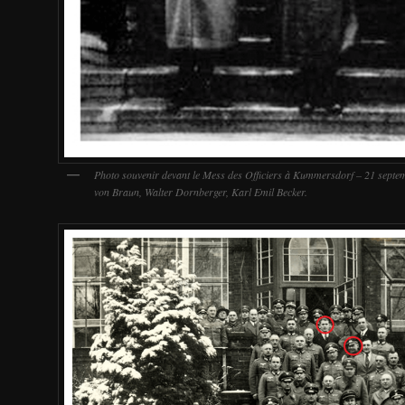
Photo souvenir devant le Mess des Officiers à Kummersdorf – 21 septe
von Braun, Walter Dornberger, Karl Emil Becker.