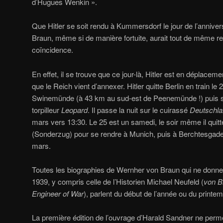
d’Hugues Wenkin ».
Que Hitler se soit rendu à Kummersdorf le jour de l’annive
Braun, même si de manière fortuite, aurait tout de même re
coïncidence.
En effet, il se trouve que ce jour-là, Hitler est en déplaceme
que le Reich vient d’annexer. Hitler quitte Berlin en train le
Swinemünde (à 43 km au sud-est de Peenemünde !) puis s
torpilleur
Leopard
. Il passe la nuit sur le cuirassé
Deutschl
mars vers 13:30. Le 25 est un samedi, le soir même il quitte
(Sonderzug) pour se rendre à Munich, puis à Berchtesgaden,
mars.
Toutes les biographies de Wernher von Braun qui ne donne
1939, y compris celle de l’Historien Michael Neufeld (
von B
Engineer of War
), parlent du début de l’année ou du print
La première édition de l’ouvrage d’Harald Sandner ne perm