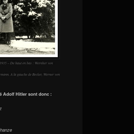
 1935 – De haut en bas : Wernher von
ormann. A la gauche de Becker, Werner von
 Adolf Hitler sont donc :
z
chanze