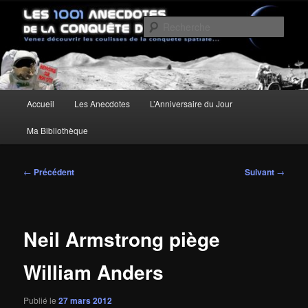
Aller
Un site pour découvrir les coulisses de la conquête spatiale
au
Rech
contenu
principal
Les anecdotes de la Conquête de
l'Espace
Menu
Accueil
Les Anecdotes
L’Anniversaire du Jour
principal
Ma Bibliothèque
Navigation
←
Précédent
Suivant
→
des
articles
Neil Armstrong piège
William Anders
Publié le
27 mars 2012