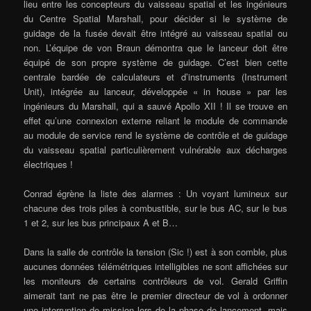
lieu entre les concepteurs du vaisseau spatial et les ingénieurs
du Centre Spatial Marshall, pour décider si le système de
guidage de la fusée devait être intégré au vaisseau spatial ou
non. L’équipe de von Braun démontra que le lanceur doit être
équipé de son propre système de guidage. C’est bien cette
centrale bardée de calculateurs et d’instruments (Instrument
Unit), intégrée au lanceur, développée « in house » par les
ingénieurs du Marshall, qui a sauvé Apollo XII ! Il se trouve en
effet qu’une connexion externe reliant le module de commande
au module de service rend le système de contrôle et de guidage
du vaisseau spatial particulièrement vulnérable aux décharges
électriques !
Conrad égrène la liste des alarmes : Un voyant lumineux sur
chacune des trois piles à combustible, sur le bus AC, sur le bus
1 et 2, sur les bus principaux A et B…
Dans la salle de contrôle la tension (Sic !) est à son comble, plus
aucunes données télémétriques intelligibles ne sont affichées sur
les moniteurs de certains contrôleurs de vol. Gerald Griffin
aimerait tant ne pas être le premier directeur de vol à ordonner
une interruption de mission lors de la phase de lancement, mais