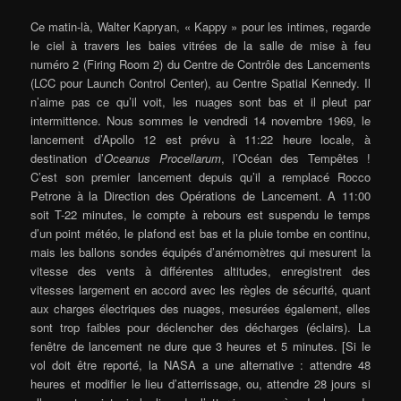
Ce matin-là, Walter Kapryan, « Kappy » pour les intimes, regarde
le ciel à travers les baies vitrées de la salle de mise à feu
numéro 2 (Firing Room 2) du Centre de Contrôle des Lancements
(LCC pour Launch Control Center), au Centre Spatial Kennedy. Il
n’aime pas ce qu’il voit, les nuages sont bas et il pleut par
intermittence. Nous sommes le vendredi 14 novembre 1969, le
lancement d’Apollo 12 est prévu à 11:22 heure locale, à
destination d’
Oceanus Procellarum
, l’Océan des Tempêtes !
C’est son premier lancement depuis qu’il a remplacé Rocco
Petrone à la Direction des Opérations de Lancement. A 11:00
soit T-22 minutes, le compte à rebours est suspendu le temps
d’un point météo, le plafond est bas et la pluie tombe en continu,
mais les ballons sondes équipés d’anémomètres qui mesurent la
vitesse des vents à différentes altitudes, enregistrent des
vitesses largement en accord avec les règles de sécurité, quant
aux charges électriques des nuages, mesurées également, elles
sont trop faibles pour déclencher des décharges (éclairs). La
fenêtre de lancement ne dure que 3 heures et 5 minutes. [Si le
vol doit être reporté, la NASA a une alternative : attendre 48
heures et modifier le lieu d’atterrissage, ou, attendre 28 jours si