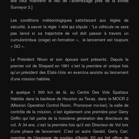
elle veut maintenir le lieu de l’atterrissage près de la sonde
Surveyor 3.]
Les conditions météorologiques satisfaisant aux règles de
sécurité, à savoir la règle 1-404 qui stipule : “Le véhicule ne sera
pas lancé si sa trajectoire de vol doit passer à travers un
cumulonimbus (orage) en formation », le lancement est toujours
« GO ».
Le Président Nixon et son épouse sont présents. Depuis le
premier vol de Shepard en 1961 c’est la première et unique fois
qu’un président des Etats-Unis en exercice assiste au lancement
d’une mission habitée.
A quelque 1 500 km de là, au Centre Des Vols Spatiaux
Habités dans la banlieue de Houston au Texas, dans le MOCR 2
(Mission Operation Control Room. Prononcer mo-ker), la salle de
contrôle de la mission, c’est également une première pour Gerry
Griffin qui fait partie de la troisième génération des directeurs de
vol. A 34 ans, c’est la première fois qu’il est Directeur de Vol lors
d’une phase de lancement. C’est un autre Gerald, Gerry Carr,
membre de l’équipage de soutien d’Apolo XII qui fait office de