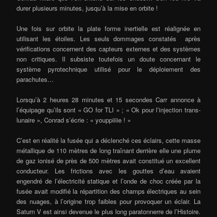
durer plusieurs minutes, jusqu’à la mise en orbite !
Une fois sur orbite la plate forme inertielle est réalignée en
utilisant les étoiles. Les seuls dommages constatés après
vérifications concernent des capteurs externes et des systèmes
non critiques. Il subsiste toutefois un doute concernant le
système pyrotechnique utilisé pour le déploiement des
parachutes…
Lorsqu’à 2 heures 28 minutes et 15 secondes Carr annonce à
l’équipage qu’ils sont « GO for TLI » ; « Ok pour l’injection trans-
lunaire », Conrad s’écrie : « youppiiiie ! »
C’est en réalité la fusée qui a déclenché ces éclairs, cette masse
métallique de 110 mètres de long traînant derrière elle une plume
de gaz ionisé de près de 500 mètres avait constitué un excellent
conducteur. Les frictions avec les gouttes d’eau avaient
engendré de l’électricité statique et l’onde de choc créée par la
fusée avait modifié la répartition des champs électriques au sein
des nuages, à l’origine trop faibles pour provoquer un éclair. La
Saturn V est ainsi devenue le plus long paratonnerre de l’Histoire.