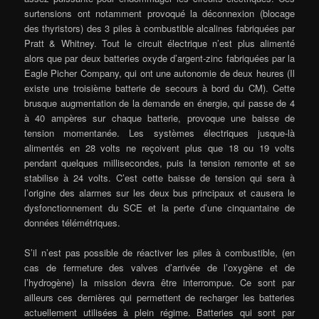
surtensions ont notamment provoqué la déconnexion (blocage
des thyristors) des 3 piles à combustible alcalines fabriquées par
Pratt & Whitney. Tout le circuit électrique n’est plus alimenté
alors que par deux batteries oxyde d’argent-zinc fabriquées par la
Eagle Picher Company, qui ont une autonomie de deux heures (Il
existe une troisième batterie de secours à bord du CM). Cette
brusque augmentation de la demande en énergie, qui passe de 4
à 40 ampères sur chaque batterie, provoque une baisse de
tension momentanée. Les systèmes électriques jusque-là
alimentés en 28 volts ne reçoivent plus que 18 ou 19 volts
pendant quelques millisecondes, puis la tension remonte et se
stabilise à 24 volts. C’est cette baisse de tension qui sera à
l’origine des alarmes sur les deux bus principaux et causera le
dysfonctionnement du SCE et la perte d’une cinquantaine de
données télémétriques.
S’il n’est pas possible de réactiver les piles à combustible, (en
cas de fermeture des valves d’arrivée de l’oxygène et de
l’hydrogène) la mission devra être interrompue. Ce sont par
ailleurs ces dernières qui permettent de recharger les batteries
actuellement utilisées à plein régime. Batteries qui sont par