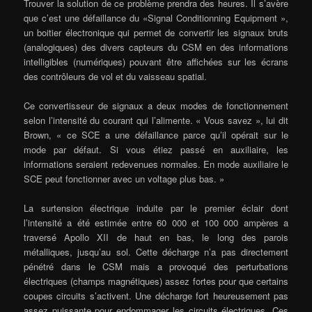
Trouver la solution de ce problème prendra des heures. Il s’avère
que c’est une défaillance du «Signal Conditionning Equipment »,
un boitier électronique qui permet de convertir les signaux bruts
(analogiques) des divers capteurs du CSM en des informations
intelligibles (numériques) pouvant être affichées sur les écrans
des contrôleurs de vol et du vaisseau spatial.
Ce convertisseur de signaux a deux modes de fonctionnement
selon l’intensité du courant qui l’alimente. « Vous savez », lui dit
Brown, « ce SCE a une défaillance parce qu’il opérait sur le
mode par défaut. Si vous étiez passé en auxiliaire, les
informations seraient redevenues normales. En mode auxiliaire le
SCE peut fonctionner avec un voltage plus bas. »
La surtension électrique induite par le premier éclair dont
l’intensité a été estimée entre 60 000 et 100 000 ampères a
traversé Apollo XII de haut en bas, le long des parois
métalliques, jusqu’au sol. Cette décharge n’a pas directement
pénétré dans le CSM mais a provoqué des perturbations
électriques (champs magnétiques) assez fortes pour que certains
coupes circuits s’activent. Une décharge fort heureusement pas
assez puissante pour endommager les circuits électriques. Ces