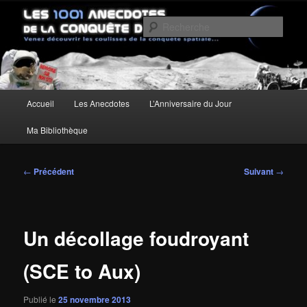
Aller
Un site pour découvrir les coulisses de la conquête spatiale
au
Rech
contenu
principal
Les anecdotes de la Conquête de
l'Espace
Menu
Accueil
Les Anecdotes
L’Anniversaire du Jour
principal
Ma Bibliothèque
Navigation
←
Précédent
Suivant
→
des
articles
Un décollage foudroyant
(SCE to Aux)
Publié le
25 novembre 2013