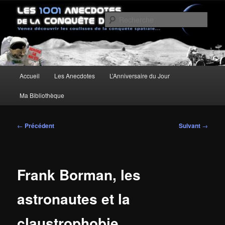
Aller
Un site pour découvrir les coulisses de la conquête spatiale
au
Rech
contenu
principal
Les anecdotes de la Conquête de
l'Espace
Menu
Accueil
Les Anecdotes
L’Anniversaire du Jour
principal
Ma Bibliothèque
Navigation
←
Précédent
Suivant
→
des
articles
Frank Borman, les
astronautes et la
claustrophobie