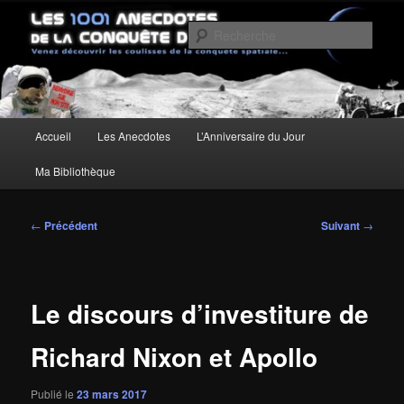
Aller
Un site pour découvrir les coulisses de la conquête spatiale
au
Rech
contenu
principal
Les anecdotes de la Conquête de
l'Espace
Menu
Accueil
Les Anecdotes
L’Anniversaire du Jour
principal
Ma Bibliothèque
Navigation
←
Précédent
Suivant
→
des
articles
Le discours d’investiture de
Richard Nixon et Apollo
Publié le
23 mars 2017