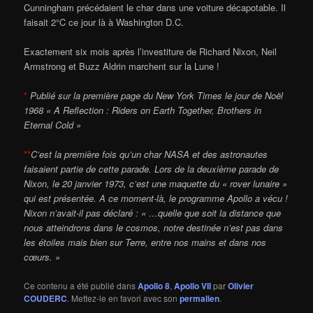
Cunningham précédaient le char dans une voiture décapotable. Il
faisait 2°C ce jour là à Washington D.C.
Exactement six mois après l’investiture de Richard Nixon, Neil
Armstrong et Buzz Aldrin marchent sur la Lune !
*
Publié sur la première page du New York Times le jour de Noël
1968 « A Reflection : Riders on Earth Together, Brothers in
Eternal Cold »
**
C’est la première fois qu’un char NASA et des astronautes
faisaient partie de cette parade. Lors de la deuxième parade de
Nixon, le 20 janvier 1973, c’est une maquette du « rover lunaire »
qui est présentée. A ce moment-là, le programme Apollo a vécu !
Nixon n’avait-il pas déclaré : « …quelle que soit la distance que
nous atteindrons dans le cosmos, notre destinée n’est pas dans
les étoiles mais bien sur Terre, entre nos mains et dans nos
cœurs. »
Ce contenu a été publié dans
Apollo 8
,
Apollo VII
par
Olivier
COUDERC
. Mettez-le en favori avec son
permalien
.