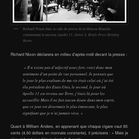
Richard Nixon dans la salle de presse de la Maison-Blanche
commentant la mission Apollo 13.
James S. Brady Press Briefing
Room
.
Richard Nixon déclarera en milieu d’après-midi devant la presse :
« Il n’existe pas d’adjectif assez fort, voici donc mon
sentiment d’un point de vue personnel. Je pensais que
le jour le plus exaltant de ma vie était celui où j’ai été
élu président des Etats-Unis, le second, le jour où
Apollo 11 est revenu sur Terre, j’étais là pour les
accueillir. Mais il ne fait aucun doute dans mon esprit,
que ce jour est désormais le plus émouvant, le plus
signifiant que je n’ai jamais vécu. »
Quant à William Anders, en apprenant que chaque cigare vaut 65
cents (4,50 dollars en monnaie constante), il précisera : « Mais je