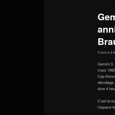
articles
Gem
ann
Bra
Publié le
2 f
Gemini 3, 
mars 1965,
Cap Kenne
décollage,
dure 4 he
C’est la s
l’espace l