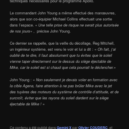
techniques nécessaires pour le programme Apollo.
Le commandant John Young a même effectué des manœuvres,
alors que son co-équipier Michael Collins effectuait une sortie
dans l’espace. «
Une telle prise de risque ne serait plus autorisée
de nos jours
« , précise John Young.
Ce dernier se rappelle, que la veille du décollage, Reg Mitchell,
un ingénieur système, est venu le voir et lui a dit : «
Oh fait, j’ai
oublié de te dire, il faut absolument que tu évites que le soleil
vienne taper directement sur le dessus du siège éjectable de
Mike, car le soleil est si chaud que cela pourrait le déclencher.
»
John Young : «
Non seulement je devais voler en formation avec
la cible Agena, faire attention à ne pas brûler Mike avec le jet
des tuyères des moteurs du système de contrôle d’attitude, et de
surcroît, éviter que les rayons du soleil dardent sur le siège
éjectable de Mike !
»
Ce contenu a été publié dans
Gemini X
par
Olivier COUDERC
, et