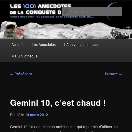
Aller
Un site pour découvrir les coulisses de la conquête spatiale
au
Rech
contenu
principal
Les anecdotes de la Conquête de
l'Espace
Menu
Accueil
Les Anecdotes
L’Anniversaire du Jour
principal
Ma Bibliothèque
Navigation
←
Précédent
Suivant
→
des
articles
Gemini 10, c’est chaud !
Publié le
14 mars 2012
Gemini 10 fut une mission ambitieuse, qui a permis d’affiner les