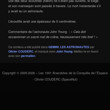
une des deux écoutilles (hatch) ne s’étant pas ouverte, le siège
et son mannequin sont passés à travers. La mort instantanée s’il
y avait eu un astronaute.
L’écoutille avait une épaisseur de 5 centimètres.
Commentaire de l’astronaute John Young : «
Cela doit
occasionner un sacré mal de crâne, heureusement très bref !
»
Ce contenu a été publié dans
GEMINI
,
LES ASTRONAUTES
par
Olivier COUDERC
, et marqué avec
John Young
. Mettez-le en favori
avec son
permalien
.
Copyright © 2005-2026 – Les 1001 Anecdotes de la Conquête de l’Espace
- Olivier COUDERC (SpaceNut)