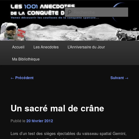
Aller
Un site pour découvrir les coulisses de la conquête spatiale
au
Rech
contenu
principal
Les anecdotes de la Conquête de
l'Espace
Menu
Accueil
Les Anecdotes
L’Anniversaire du Jour
principal
Ma Bibliothèque
Navigation
←
Précédent
Suivant
→
des
articles
Un sacré mal de crâne
Publié le
20 février 2012
Lors d’un test des sièges éjectables du vaisseau spatial Gemini,