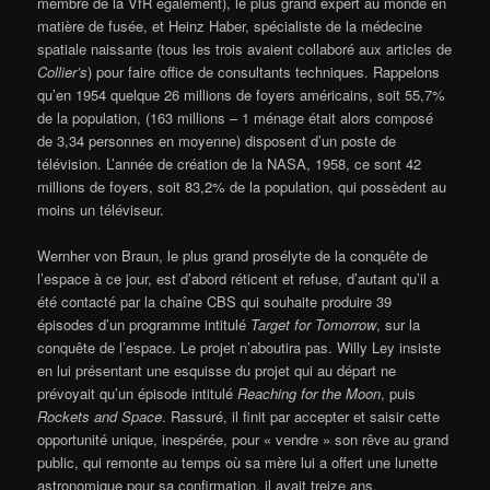
membre de la VfR également), le plus grand expert au monde en
matière de fusée, et Heinz Haber, spécialiste de la médecine
spatiale naissante (tous les trois avaient collaboré aux articles de
Collier’s
) pour faire office de consultants techniques. Rappelons
qu’en 1954 quelque 26 millions de foyers américains, soit 55,7%
de la population, (163 millions – 1 ménage était alors composé
de 3,34 personnes en moyenne) disposent d’un poste de
télévision. L’année de création de la NASA, 1958, ce sont 42
millions de foyers, soit 83,2% de la population, qui possèdent au
moins un téléviseur.
Wernher von Braun, le plus grand prosélyte de la conquête de
l’espace à ce jour, est d’abord réticent et refuse, d’autant qu’il a
été contacté par la chaîne CBS qui souhaite produire 39
épisodes d’un programme intitulé
Target for Tomorrow
, sur la
conquête de l’espace. Le projet n’aboutira pas. Willy Ley insiste
en lui présentant une esquisse du projet qui au départ ne
prévoyait qu’un épisode intitulé
Reaching for the Moon
, puis
Rockets and Space
. Rassuré, il finit par accepter et saisir cette
opportunité unique, inespérée, pour « vendre » son rêve au grand
public, qui remonte au temps où sa mère lui a offert une lunette
astronomique pour sa confirmation, il avait treize ans.