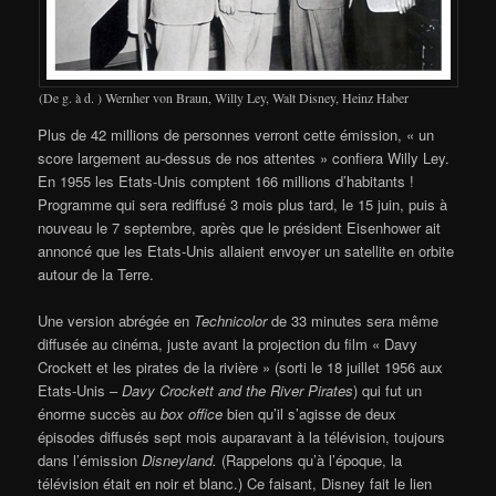
(De g. à d. ) Wernher von Braun, Willy Ley, Walt Disney, Heinz Haber
Plus de 42 millions de personnes verront cette émission, « un
score largement au-dessus de nos attentes » confiera Willy Ley.
En 1955 les Etats-Unis comptent 166 millions d’habitants !
Programme qui sera rediffusé 3 mois plus tard, le 15 juin, puis à
nouveau le 7 septembre, après que le président Eisenhower ait
annoncé que les Etats-Unis allaient envoyer un satellite en orbite
autour de la Terre.
Une version abrégée en
Technicolor
de 33 minutes sera même
diffusée au cinéma, juste avant la projection du film « Davy
Crockett et les pirates de la rivière » (sorti le 18 juillet 1956 aux
Etats-Unis –
Davy Crockett and the River Pirates
) qui fut un
énorme succès au
box office
bien qu’il s’agisse de deux
épisodes diffusés sept mois auparavant à la télévision, toujours
dans l’émission
Disneyland.
(Rappelons qu’à l’époque, la
télévision était en noir et blanc.) Ce faisant, Disney fait le lien