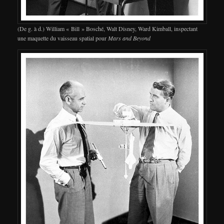
(De g. à d.) William « Bill » Bosché, Walt Disney, Ward Kimball, inspectant
une maquette du vaisseau spatial pour
Mars and Beyond