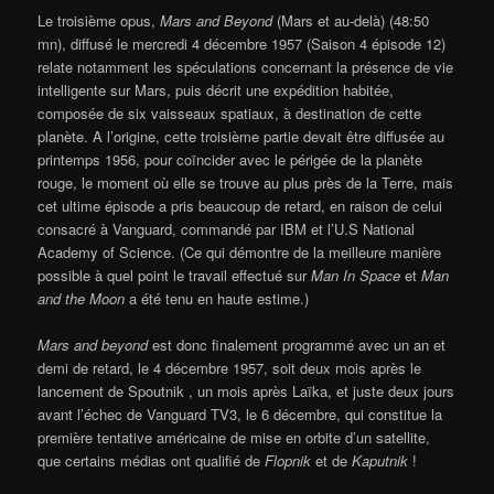
Le troisième opus,
Mars and Beyond
(Mars et au-delà) (48:50
mn), diffusé le mercredi 4 décembre 1957 (Saison 4 épisode 12)
relate notamment les spéculations concernant la présence de vie
intelligente sur Mars, puis décrit une expédition habitée,
composée de six vaisseaux spatiaux, à destination de cette
planète. A l’origine, cette troisième partie devait être diffusée au
printemps 1956, pour coïncider avec le périgée de la planète
rouge, le moment où elle se trouve au plus près de la Terre, mais
cet ultime épisode a pris beaucoup de retard, en raison de celui
consacré à Vanguard, commandé par IBM et l’U.S National
Academy of Science. (Ce qui démontre de la meilleure manière
possible à quel point le travail effectué sur
Man In Space
et
Man
and the Moon
a été tenu en haute estime.)
Mars and beyond
est donc finalement programmé avec un an et
demi de retard, le 4 décembre 1957, soit deux mois après le
lancement de Spoutnik , un mois après Laïka, et juste deux jours
avant l’échec de Vanguard TV3, le 6 décembre, qui constitue la
première tentative américaine de mise en orbite d’un satellite,
que certains médias ont qualifié de
Flopnik
et de
Kaputnik
!