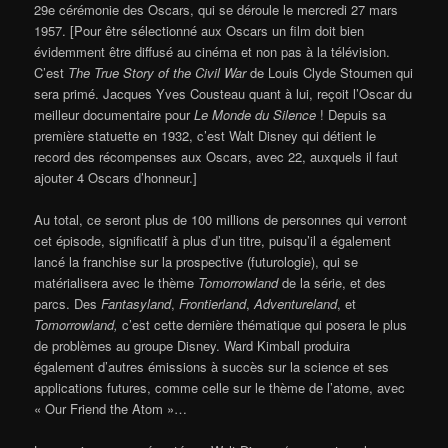
29e cérémonie des Oscars, qui se déroule le mercredi 27 mars
1957. [Pour être sélectionné aux Oscars un film doit bien
évidemment être diffusé au cinéma et non pas à la télévision.
C’est
The True Story of the Civil War
de Louis Clyde Stoumen qui
sera primé. Jacques Yves Cousteau quant à lui, reçoit l’Oscar du
meilleur documentaire pour
Le Monde du Silence
! Depuis sa
première statuette en 1932, c’est Walt Disney qui détient le
record des récompenses aux Oscars, avec 22, auxquels il faut
ajouter 4 Oscars d’honneur.]
Au total, ce seront plus de 100 millions de personnes qui verront
cet épisode, significatif à plus d’un titre, puisqu’il a également
lancé la franchise sur la prospective (futurologie), qui se
matérialisera avec le thème
Tomorrowland
de la série, et des
parcs. Des
Fantasyland
,
Frontierland
,
Adventureland
, et
Tomorrowland,
c’est cette dernière thématique qui posera le plus
de problèmes au groupe Disney. Ward Kimball produira
également d’autres émissions à succès sur la science et ses
applications futures, comme celle sur le thème de l’atome, avec
« Our Friend the Atom »…