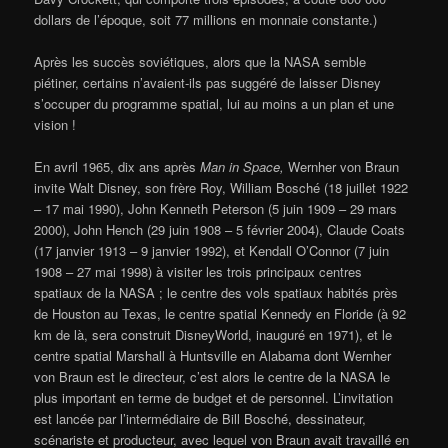
dollars de l’époque, soit 77 millions en monnaie constante.)
Après les succès soviétiques, alors que la NASA semble
piétiner, certains n’avaient-ils pas suggéré de laisser Disney
s’occuper du programme spatial, lui au moins a un plan et une
vision !
En avril 1965, dix ans après
Man in Space,
Wernher von Braun
invite Walt Disney, son frère Roy, William Bosché (18 juillet 1922
– 17 mai 1990), John Kenneth Peterson (5 juin 1909 – 29 mars
2000), John Hench (29 juin 1908 – 5 février 2004), Claude Coats
(17 janvier 1913 – 9 janvier 1992), et Kendall O’Connor (7 juin
1908 – 27 mai 1998) à visiter les trois principaux centres
spatiaux de la NASA ; le centre des vols spatiaux habités près
de Houston au Texas, le centre spatial Kennedy en Floride (à 92
km de là, sera construit DisneyWorld, inauguré en 1971), et le
centre spatial Marshall à Huntsville en Alabama dont Wernher
von Braun est le directeur, c’est alors le centre de la NASA le
plus important en terme de budget et de personnel. L’invitation
est lancée par l’intermédiaire de Bill Bosché, dessinateur,
scénariste et producteur, avec lequel von Braun avait travaillé en