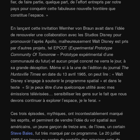
fier, de faire partie, quelque part, de l’effort entrepris par notre
pays pour conquérir cette fabuleuse nouvelle frontière que
constitue l’espace. »
En lançant cette invitation Wernher von Braun avait dans l’idée
de renouveler une collaboration avec les Studios Disney pour
promouvoir l’après Apollo, malheureusement Walt Disney est pris
par d’autres projets, tel EPCOT (
Experimental Prototype
Community Of Tomorrow
– Prototype expérimental d’une
communauté du futur) et aucun projet concret ne verra le jour, à
sa grande déception. Même si à la une de l’édition du journal
The
Huntsville Times
en date du 13 avril 1965, on peut lire : « Walt
Disney s’engage à soutenir le programme spatial » et dans le
texte « Si je peux être d’une quelconque utilité avec mes
émissions télévisées… sensibiliser les gens sur le fait que nous
devons continuer à explorer l’espace, je le ferai. »
Ces trois épisodes, mythiques, ont incontestablement marqué
les esprits, et permirent de vendre l’idée du vol spatial aux
américains, un jeune garçon de treize ans, de l’Iowa, un certain
Steve Bales
, fut très marqué par ce programme. Le 20 juillet
1969 il se trouve au centre de contrôle des missions près de