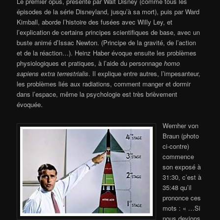
Le premier opus, présenté par Walt Disney (comme tous les
épisodes de la série Disneyland, jusqu’à sa mort), puis par Ward
Kimball, aborde l’histoire des fusées avec Willy Ley, et
l’explication de certains principes scientifiques de base, avec un
buste animé d’Issac Newton. (Principe de la gravité, de l’action
et de la réaction…). Heinz Haber évoque ensuite les problèmes
physiologiques et pratiques, à l’aide du personnage
homo
sapiens extra terrestrialis
. Il explique entre autres, l’impesanteur,
les problèmes liés aux radiations, comment manger et dormir
dans l’espace, même la psychologie est très brièvement
évoquée.
Wernher von
Braun (photo
ci-contre)
commence
son exposé à
31:30, c’est à
35:48 qu’il
prononce ces
mots : « …Si
nous devions