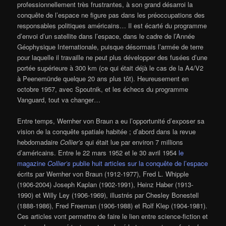
professionnellement très frustrantes, à son grand désarroi la
conquête de l’espace ne figure pas dans les préoccupations des
responsables politiques américains… Il est écarté du programme
d’envoi d’un satellite dans l’espace, dans le cadre de l’Année
Géophysique Internationale, puisque désormais l’armée de terre
pour laquelle il travaille ne peut plus développer des fusées d’une
portée supérieure à 300 km (ce qui était déjà le cas de la A4/V2
à Peenemünde quelque 20 ans plus tôt). Heureusement en
octobre 1957, avec Spoutnik, et les échecs du programme
Vanguard, tout va changer…
Entre temps, Wernher von Braun a eu l’opportunité d’exposer sa
vision de la conquête spatiale habitée ; d’abord dans la revue
hebdomadaire
Collier’s
qui était lue par environ 7 millions
d’américains. Entre le 22 mars 1952 et le 30 avril 1954
le
magazine
Collier’s
publie huit articles sur la conquête de l’espace
écrits par Wernher von Braun (1912-1977), Fred L. Whipple
(1906-2004) Joseph Kaplan (1902-1991), Heinz Haber (1913-
1990) et Willy Ley (1906-1969), illustrés par Chesley Bonestell
(1888-1986), Fred Freeman (1906-1988) et Rolf Klep (1904-1981).
Ces articles vont permettre de faire le lien entre science-fiction et