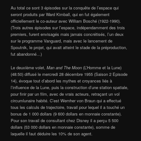
Au total ce sont 3 épisodes sur la conquête de l’espace qui
seront produits par Ward Kimball, qui en fut également
officiellement le co-auteur avec William Bosché (1922-1990).
(Trois autres épisodes sur l’espace, indépendamment des trois
premiers, furent envisagés mais jamais concrétisés, l’un deux
sur le programme Vanguard, mais avec le lancement de
Spoutnik, le projet, qui avait atteint le stade de la préproduction,
fut abandonné…)
Le deuxième volet,
Man and The Moon
(L’Homme et la Lune)
(48:50) diffusé le mercredi 28 décembre 1955 (Saison 2 Episode
14), évoque tout d’abord les mythes et croyances liés à
l’influence de la Lune, puis la construction d’une station spatiale,
pour finir par un film, avec de vrais acteurs, retraçant un vol
circumlunaire habité. C’est Wernher von Braun qui a effectué
tous les calculs de trajectoire, travail pour lequel il a touché un
bonus de 1 000 dollars (9 600 dollars en monnaie constante).
Pour son travail de consultant chez Disney il a perçu 5 500
dollars (53 000 dollars en monnaie constante), somme de
laquelle il faut déduire les 10% de son agent.