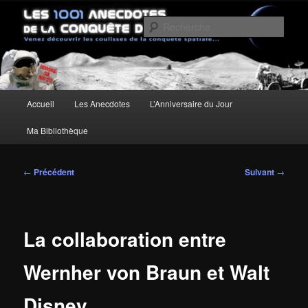
Aller
Un site pour découvrir les coulisses de la conquête spatiale
au
Rech
contenu
principal
Les anecdotes de la Conquête de
l'Espace
Menu
Accueil
Les Anecdotes
L’Anniversaire du Jour
principal
Ma Bibliothèque
Navigation
←
Précédent
Suivant
→
des
articles
La collaboration entre
Wernher von Braun et Walt
Disney