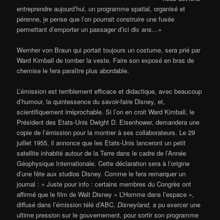
entreprendre aujourd’hui, un programme spatial, organisé et
pérenne, je pense que l’on pourrait construire une fusée
permettant d’emporter un passager d’ici dix ans…»
Wernher von Braun qui portait toujours un costume, sera prié par
Ward Kimball de tomber la veste. Faire son exposé en bras de
chemise le fera paraître plus abordable.
L’émission est terriblement efficace et didactique, avec beaucoup
d’humour, la quintessence du savoir-faire Disney, et,
scientifiquement irréprochable. Si l’on en croit Ward Kimball, le
Président des Etats-Unis Dwight D. Eisenhower, demandera une
copie de l’émission pour la montrer à ses collaborateurs. Le 29
juillet 1955, il annonce que les Etats-Unis lanceront un petit
satellite inhabité autour de la Terre dans le cadre de l’Année
Géophysique Internationale. Cette déclaration sera à l’origine
d’une fête aux studios Disney. Comme le fera remarquer un
journal : « Juste pour info : certains membres du Congrès ont
affirmé que le film de Walt Disney « L’Homme dans l’espace »,
diffusé dans l’émission télé d’ABC,
Disneyland
, a pu exercer une
ultime pression sur le gouvernement, pour sortir son programme