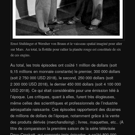
Ernst Stuhlinger et Wernher von Braun et le vaisseau spatial imaginé pour aller
sur Mars. Au total, la flottille pour rallier la planète rouge est constituée de six
de ces engins.
Au total, les trois épisodes ont coûté 1 million de dollars (soit
9,15 millions en monnaie constante) le premier, 300 000 dollars
(soit 2 750 000 USD 2018), le second, 250 000 dollars (soit
2 300 000 USD 2018), le dernier 450 000 dollars (soit 4 100 000
USD 2018). Ce qui était considérable pour une émission télé à
l’époque. Les critiques, quant à elles, furent très élogieuses,
même celles des scientifiques et professionnels de l’industrie
aérospatiale naissante. Ces épisodes rapporteront des dizaines
de millions de dollars de l’époque, notamment grâce à la vente
des produits dérivés (
merchandising
) ; livres, maquettes, etc.. (A
titre de comparaison la première saison de la série télévisée
Davy Crockett, qui comporte trois épisodes, a coûté 800 000