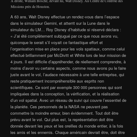
A droite, William Bosché, devant lui, Walt Disney. Au Centre de Contrôle des
Missions près de Houston.
A 63 ans, Walt Disney effectue un rendez-vous dans l’espace
dans le simulateur Gemini, et atterrit sur la Lune dans le
simulateur du LM… Roy Disney d’habitude si réservé déclara :
« J’ai été complètement subjugué par ce que nous avons vu,
quiconque le serait s’il voyait ce fantastique effort et
l’organisation mise en place pour les vols spatiaux, comme celui
effectué brillamment par McDivitt et White lors de leur mission de
4 jours. Il est difficile d’appréhender, de réellement comprendre, à
moins d’avoir vu certains aspects, comme nous avons pu le faire
juste avant le vol, l’audace nécessaire à une telle entreprise, qui
reste pratiquement incompréhensible aux esprits non
scientifiques. Ce sont par exemple 300 000 personnes qui sont
impliquées dans la conception, la vérification, et la réalisation
d’un vol spatial. Avec un réseau de suivi qui couvre l’essentiel de
la planète. Ces personnels de la NASA ne peuvent pas
commettre la moindre erreur, bien évidemment. Tout doit être
prévu avant le vol. Qui plus est, la représentation doit être
donnée devant les yeux et les oreilles du monde entier, à la fois
les amis et les ennemis. Chaque américain devrait être, doit être