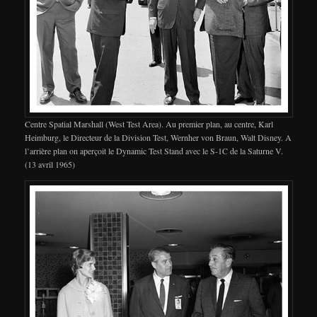
Centre Spatial Marshall (West Test Area). Au premier plan, au centre, Karl
Heimburg, le Directeur de la Division Test, Wernher von Braun, Walt Disney. A
l’arrière plan on aperçoit le Dynamic Test Stand avec le S-1C de la Saturne V.
(13 avril 1965)