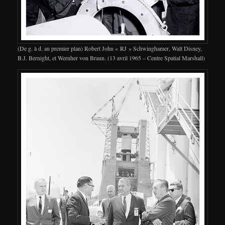
(De g. à d. au premier plan) Robert John « RJ » Schwinghamer, Walt Disney,
B.J. Bernight, et Wernher von Braun. (13 avril 1965 – Centre Spatial Marshall)