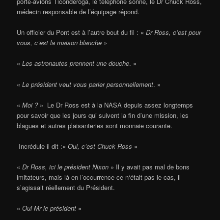
porte-avions Ticonderoga, le téléphone sonne, le Dr Chuck Ross,
médecin responsable de l’équipage répond.
Un officier du Pont est à l’autre bout du fil : «
Dr Ross, c’est pour
vous, c’est la maison blanche
»
«
Les astronautes prennent une douche
. »
«
Le président veut vous parler personnellement
. »
«
Moi ?
» Le Dr Ross est à la NASA depuis assez longtemps
pour savoir que les jours qui suivent la fin d’une mission, les
blagues et autres plaisanteries sont monnaie courante.
Incrédule il dit :«
Oui, c’est Chuck Ross
»
«
Dr Ross, ici le président Nixon
» Il y avait pas mal de bons
imitateurs, mais là en l’occurrence ce n‘était pas le cas, il
s’agissait réellement du Président.
«
Oui Mr le président
»