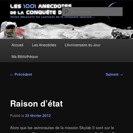
Aller
Un site pour découvrir les coulisses de la conquête spatiale
au
Rech
contenu
principal
Les anecdotes de la Conquête de
l'Espace
Menu
Accueil
Les Anecdotes
L’Anniversaire du Jour
principal
Ma Bibliothèque
Navigation
←
Précédent
Suivant
→
des
articles
Raison d’état
Publié le
23 février 2012
Alors que les astronautes de la mission Skylab II sont sur le