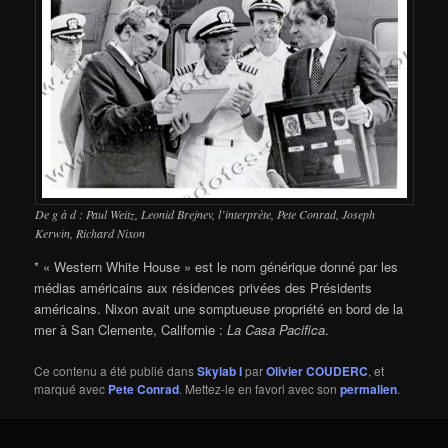
De g à d : Paul Weitz, Leonid Brejnev, l’interprète, Pete Conrad, Joseph
Kerwin, Richard Nixon
* « Western White House » est le nom générique donné par les
médias américains aux résidences privées des Présidents
américains. Nixon avait une somptueuse propriété en bord de la
mer à San Clemente, Californie :
La Casa Pacifica
.
Ce contenu a été publié dans
Skylab I
par
Olivier COUDERC
, et
marqué avec
Pete Conrad
. Mettez-le en favori avec son
permalien
.