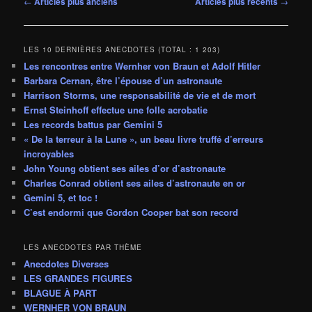
←
Articles plus anciens
Articles plus récents
→
des
articles
LES 10 DERNIÈRES ANECDOTES (TOTAL : 1 203)
Les rencontres entre Wernher von Braun et Adolf Hitler
Barbara Cernan, être l’épouse d’un astronaute
Harrison Storms, une responsabilité de vie et de mort
Ernst Steinhoff effectue une folle acrobatie
Les records battus par Gemini 5
« De la terreur à la Lune », un beau livre truffé d’erreurs
incroyables
John Young obtient ses ailes d’or d’astronaute
Charles Conrad obtient ses ailes d’astronaute en or
Gemini 5, et toc !
C’est endormi que Gordon Cooper bat son record
LES ANECDOTES PAR THÈME
Anecdotes Diverses
LES GRANDES FIGURES
BLAGUE À PART
WERNHER VON BRAUN