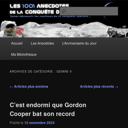
Aller
Aller
Un site pour découvrir les coulisses de la conquête spatiale
au
au
Rech
contenu
contenu
principal
secondaire
Les anecdotes de la Conquête de
l'Espace
Menu
Accueil
Les Anecdotes
L’Anniversaire du Jour
principal
Ma Bibliothèque
ARCHIVES DE CATÉGORIE :
GEMINI V
Navigation
←
Articles plus anciens
Articles plus récents
→
des
articles
C’est endormi que Gordon
Cooper bat son record
Publié le
12 novembre 2023