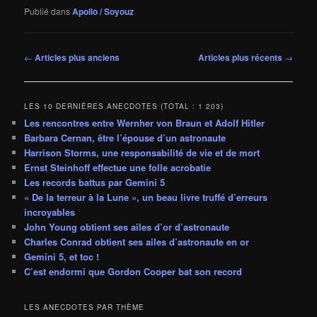
Publié dans
Apollo / Soyouz
Navigation
←
Articles plus anciens
Articles plus récents
→
des
articles
LES 10 DERNIÈRES ANECDOTES (TOTAL : 1 203)
Les rencontres entre Wernher von Braun et Adolf Hitler
Barbara Cernan, être l’épouse d’un astronaute
Harrison Storms, une responsabilité de vie et de mort
Ernst Steinhoff effectue une folle acrobatie
Les records battus par Gemini 5
« De la terreur à la Lune », un beau livre truffé d’erreurs
incroyables
John Young obtient ses ailes d’or d’astronaute
Charles Conrad obtient ses ailes d’astronaute en or
Gemini 5, et toc !
C’est endormi que Gordon Cooper bat son record
LES ANECDOTES PAR THÈME