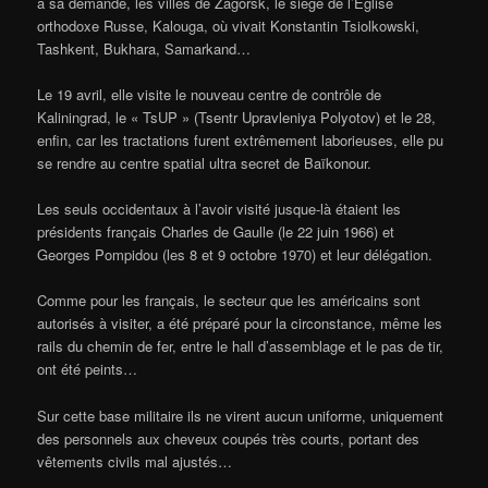
à sa demande, les villes de Zagorsk, le siège de l’Eglise
orthodoxe Russe, Kalouga, où vivait Konstantin Tsiolkowski,
Tashkent, Bukhara, Samarkand…
Le 19 avril, elle visite le nouveau centre de contrôle de
Kaliningrad, le « TsUP » (Tsentr Upravleniya Polyotov) et le 28,
enfin, car les tractations furent extrêmement laborieuses, elle pu
se rendre au centre spatial ultra secret de Baïkonour.
Les seuls occidentaux à l’avoir visité jusque-là étaient les
présidents français Charles de Gaulle (le 22 juin 1966) et
Georges Pompidou (les 8 et 9 octobre 1970) et leur délégation.
Comme pour les français, le secteur que les américains sont
autorisés à visiter, a été préparé pour la circonstance, même les
rails du chemin de fer, entre le hall d’assemblage et le pas de tir,
ont été peints…
Sur cette base militaire ils ne virent aucun uniforme, uniquement
des personnels aux cheveux coupés très courts, portant des
vêtements civils mal ajustés…