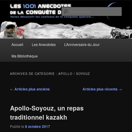
Aller
Aller
Un site pour découvrir les coulisses de la conquête spatiale
au
au
Rech
contenu
contenu
principal
secondaire
Les anecdotes de la Conquête de
l'Espace
Menu
Accueil
Les Anecdotes
L’Anniversaire du Jour
principal
Ma Bibliothèque
ARCHIVES DE CATÉGORIE :
APOLLO / SOYOUZ
Navigation
←
Articles plus anciens
Articles plus récents
→
des
articles
Apollo-Soyouz, un repas
traditionnel kazakh
Publié le
8 octobre 2017