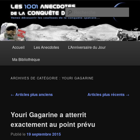
Aller
Aller
Un site pour découvrir les coulisses de la conquête spatiale
au
au
Rech
contenu
contenu
principal
secondaire
Les anecdotes de la Conquête de
l'Espace
Menu
Accueil
Les Anecdotes
L’Anniversaire du Jour
principal
Ma Bibliothèque
ARCHIVES DE CATÉGORIE :
YOURI GAGARINE
Navigation
←
Articles plus anciens
Articles plus récents
→
des
articles
Youri Gagarine a atterrit
exactement au point prévu
Publié le
19 septembre 2015