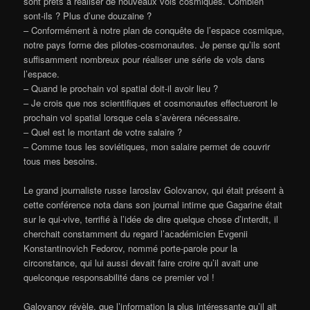
sont prêts à réaliser de nouveaux vols cosmiques. Combien
sont-ils ? Plus d’une douzaine ?
– Conformément à notre plan de conquête de l’espace cosmique,
notre pays forme des pilotes-cosmonautes. Je pense qu’ils sont
suffisamment nombreux pour réaliser une série de vols dans
l’espace.
– Quand le prochain vol spatial doit-il avoir lieu ?
– Je crois que nos scientifiques et cosmonautes effectueront le
prochain vol spatial lorsque cela s’avèrera nécessaire.
– Quel est le montant de votre salaire ?
– Comme tous les soviétiques, mon salaire permet de couvrir
tous mes besoins.
Le grand journaliste russe Iaroslav Golovanov, qui était présent à
cette conférence nota dans son journal intime que Gagarine était
sur le qui-vive, terrifié à l’idée de dire quelque chose d’interdit, il
cherchait constamment du regard l’académicien Evgenii
Konstantinovich Fedorov, nommé porte-parole pour la
circonstance, qui lui aussi devait faire croire qu’il avait une
quelconque responsabilité dans ce premier vol !
Galovanov révèle, que l’information la plus intéressante qu’il ait