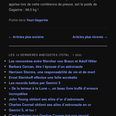
apprise lors de cette conférence de presse, est le poids de
Gagarine : 69,5 kg !
Publié dans
Youri Gagarine
Navigation
←
Articles plus anciens
Articles plus récents
→
des
articles
LES 10 DERNIÈRES ANECDOTES (TOTAL : 1 203)
Les rencontres entre Wernher von Braun et Adolf Hitler
Barbara Cernan, être l’épouse d’un astronaute
Harrison Storms, une responsabilité de vie et de mort
Ernst Steinhoff effectue une folle acrobatie
Les records battus par Gemini 5
« De la terreur à la Lune », un beau livre truffé d’erreurs
incroyables
John Young obtient ses ailes d’or d’astronaute
Charles Conrad obtient ses ailes d’astronaute en or
Gemini 5, et toc !
C’est endormi que Gordon Cooper bat son record